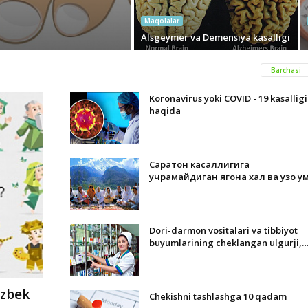
Maqolalar
Alsgeymer va Demensiya kasalligi
Barchasi
Koronavirus yoki COVID - 19 kasalligi
haqida
Саратон касаллигига
учрамайдиган ягона халқ ва узоқ у
кўрувчи хунзакутларнинг сири
нимада?
Dori-darmon vositalari va tibbiyot
buyumlarining cheklangan ulgurji,
chakana va berish narxlari
tasdiqlandi
'zbek
Chekishni tashlashga 10 qadam