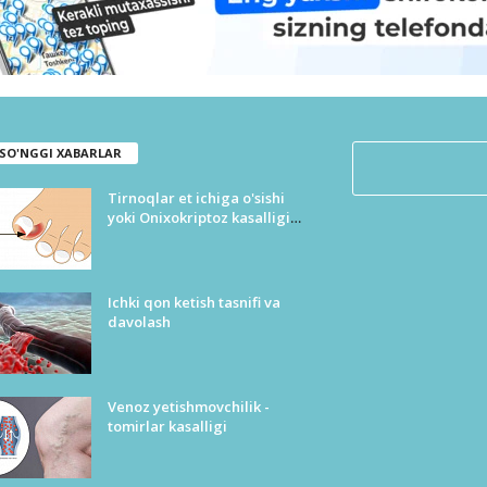
SO'NGGI XABARLAR
Tirnoqlar et ichiga o'sishi
yoki Onixokriptoz kasalligi
tasnifi
Ichki qon ketish tasnifi va
davolash
Venoz yetishmovchilik -
tomirlar kasalligi