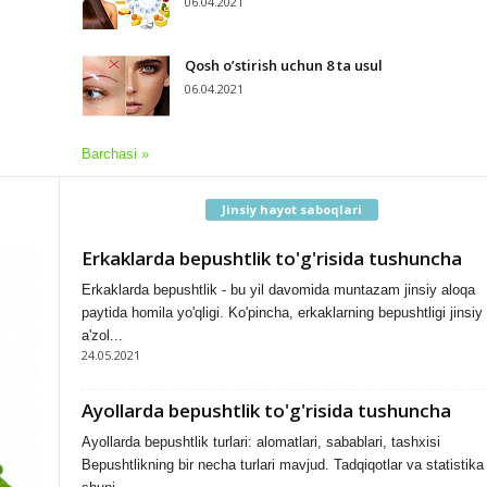
06.04.2021
Qosh o’stirish uchun 8 ta usul
06.04.2021
Barchasi »
Jinsiy hayot saboqlari
Erkaklarda bepushtlik to'g'risida tushuncha
Erkaklarda bepushtlik - bu yil davomida muntazam jinsiy aloqa
paytida homila yo'qligi. Ko'pincha, erkaklarning bepushtligi jinsiy
a'zol...
24.05.2021
Ayollarda bepushtlik to'g'risida tushuncha
Ayollarda bepushtlik turlari: alomatlari, sabablari, tashxisi
Bepushtlikning bir necha turlari mavjud. Tadqiqotlar va statistika