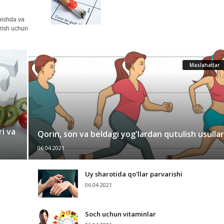
opishda va
erish uchun
Maslahatlar
ri va
Qorin, son va beldagi yog'lardan qutulish usullar
06.04.2021
Uy sharotida qo'llar parvarishi
06.04.2021
Soch uchun vitaminlar