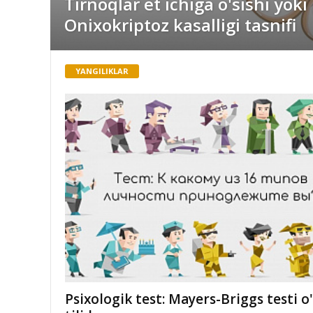
Tirnoqlar et ichiga o'sishi yoki
Onixokriptoz kasalligi tasnifi
YANGILIKLAR
Psixologik test: Mayers-Briggs testi o