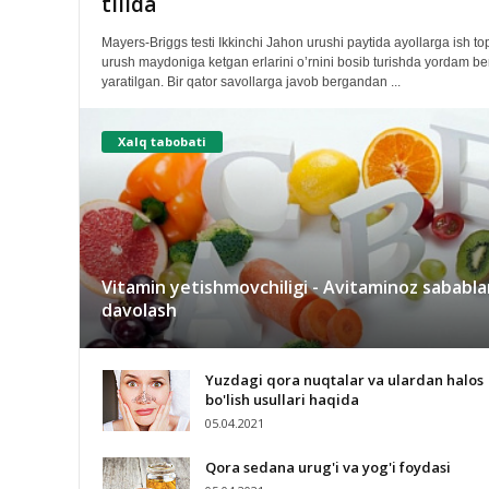
tilida
Mayers-Briggs testi Ikkinchi Jahon urushi paytida ayollarga ish t
urush maydoniga ketgan erlarini o’rnini bosib turishda yordam b
yaratilgan. Bir qator savollarga javob bergandan ...
Xalq tabobati
Vitamin yetishmovchiligi - Avitaminoz sababla
davolash
Yuzdagi qora nuqtalar va ulardan halos
bo'lish usullari haqida
05.04.2021
Qora sedana urug'i va yog'i foydasi