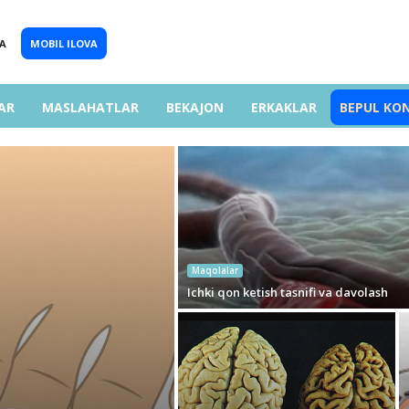
A
MOBIL ILOVA
AR
MASLAHATLAR
BEKAJON
ERKAKLAR
BEPUL KO
Maqolalar
Ichki qon ketish tasnifi va davolash