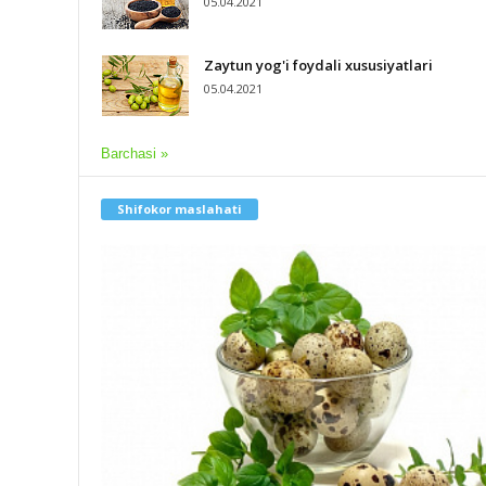
05.04.2021
Zaytun yog'i foydali xususiyatlari
05.04.2021
Barchasi »
Shifokor maslahati