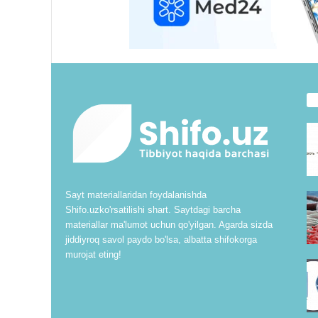
Sayt materiallaridan foydalanishda
Shifo.uzko'rsatilishi shart. Saytdagi barcha
materiallar ma'lumot uchun qo'yilgan. Agarda sizda
jiddiyroq savol paydo bo'lsa, albatta shifokorga
murojat eting!