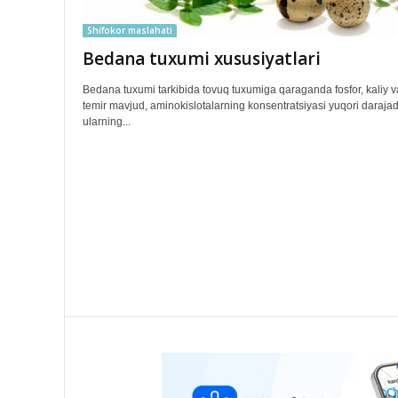
Shifokor maslahati
Bedana tuxumi xususiyatlari
Bedana tuxumi tarkibida tovuq tuxumiga qaraganda fosfor, kaliy v
temir mavjud, aminokislotalarning konsentratsiyasi yuqori daraja
ularning...