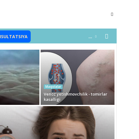
NSULTATSIYA
...
Maqolalar
Venoz yetishmovchilik - tomirlar
kasalligi