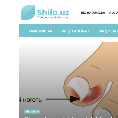
BIZ HAQIMIZDA
ALOQ
SHIFO.UZ
YANGILIKLAR
XALQ TABOBATI
MAQOLAL
Maqolalar