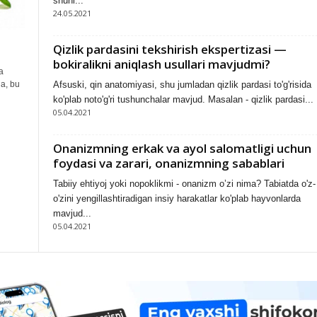
shuni...
24.05.2021
Qizlik pardasini tekshirish ekspertizasi —
bokiralikni aniqlash usullari mavjudmi?
a
da, bu
Afsuski, qin anatomiyasi, shu jumladan qizlik pardasi to'g'risida
ko'plab noto'g'ri tushunchalar mavjud. Masalan - qizlik pardasi...
05.04.2021
Onanizmning erkak va ayol salomatligi uchun
foydasi va zarari, onanizmning sabablari
Tabiiy ehtiyoj yoki nopoklikmi - onanizm o’zi nima? Tabiatda o'z-
o'zini yengillashtiradigan insiy harakatlar ko'plab hayvonlarda
mavjud...
05.04.2021