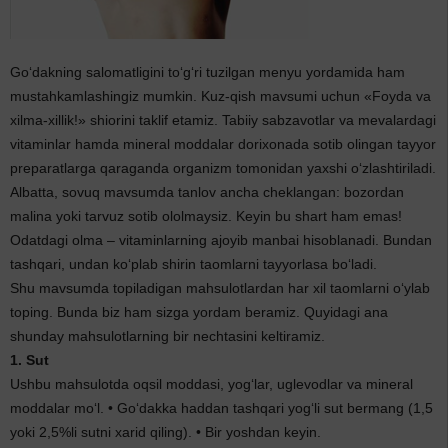
Go‘dakning salomatligini to‘g‘ri tuzilgan menyu yordamida ham
mustahkamlashingiz mumkin. Kuz-qish mavsumi uchun «Foyda va
xilma-xillik!» shiorini taklif etamiz. Tabiiy sabzavotlar va mevalardagi
vitaminlar hamda mineral moddalar dorixonada sotib olingan tayyor
preparatlarga qaraganda organizm tomonidan yaxshi o‘zlashtiriladi.
Albatta, sovuq mavsumda tanlov ancha cheklangan: bozordan
malina yoki tarvuz sotib ololmaysiz. Keyin bu shart ham emas!
Odatdagi olma – vitaminlarning ajoyib manbai hisoblanadi. Bundan
tashqari, undan ko‘plab shirin taomlarni tayyorlasa bo‘ladi.
Shu mavsumda topiladigan mahsulotlardan har xil taomlarni o‘ylab
toping. Bunda biz ham sizga yordam beramiz. Quyidagi ana
shunday mahsulotlarning bir nechtasini keltiramiz.
1. Sut
Ushbu mahsulotda oqsil moddasi, yog‘lar, uglevodlar va mineral
moddalar mo‘l. • Go‘dakka haddan tashqari yog‘li sut bermang (1,5
yoki 2,5%li sutni xarid qiling). • Bir yoshdan keyin.