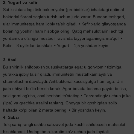
2. Yogurt va kefir
Sut kislotasidagi tirik bakteriyalar (probiotiklar) ichakdagi optimal
bakterial florani saqlab turish uchun juda zarur. Bundan tashqari,
ular immunitetga ham ijobiy ta’sir qiladi. • Kefir xarid qilayotganda
bolaning yoshini ham hisobga oling. Qatiq mahsulotlarini achitqi
yordamida o‘zingiz mustaqil ravishda tayyorlaganingiz ma’qul. •
Kefir – 8 oylikdan boshlab. • Yogurt – 1,5 yoshdan keyin.
3. Asal
Bu shirinlik shifobaxsh xususiyatlarga ega: u qon-tomir tizimiga,
yurakka ijobiy ta’sir qiladi, immunitetni mustahkamlaydi va
shamollashni davolaydi. Antibakterial xususiyatga ham ega. Uni
juda ehtiyot bo‘lib berish kerak! Agar bolada toshma paydo bo‘lsa,
yoki qorni og‘risa, asal berishni to‘xtating.• Farzandingiz uchun jo‘ka
(lipa) va grechka asalini tanlang. Choyga bir qoshiqdan solib
haftada ko‘pi bilan 2 marta bering. • Bir yoshdan keyin.
4. Sabzi
To‘q sariq rangli ushbu sabzavot juda kuchli shifobaxsh mahsulot
hisoblanadi. Undagi beta-karotin ko‘z uchun juda foydali.