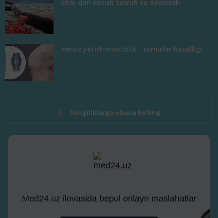
Ichki qon ketish tasnifi va davolash
Venoz yetishmovchilik - tomirlar kasalligi
Yangiliklarga obuna bo'ling
Med24.uz ilovasida bepul onlayn maslahatlar