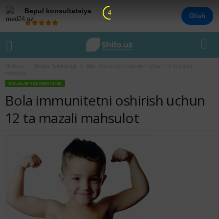
Bepul konsultatsiya
4
Olish
Shifo.uz
Bolalar Salomatligi
Bola immunitetni oshirish uchun 12 ta mazali
mahsulot
BOLALAR SALOMATLIGI
Bola immunitetni oshirish uchun
12 ta mazali mahsulot