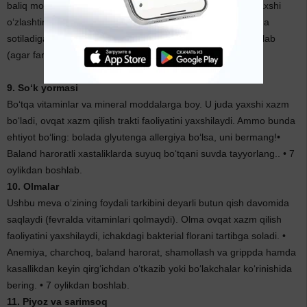
baliq moyini tavsiya etishadi. Shuningdek unda kalьtsiyni yaxshi
o‘zlashtirishda zarur bo‘ladigan D vitamini ko‘p. Kapsulalarda
sotiladigan baliq moyini berish qulayroq. • 10 oylikdan boshlab
(agar farzandingizda allergiya bo‘lmasa).
9. So‘k yormasi
Bo‘tqa vitaminlar va mineral moddalarga boy. U juda yaxshi xazm
bo‘ladi, ovqat xazm qilish trakti faoliyatini yaxshilaydi. Ammo bunda
ehtiyot bo‘ling: bolada glyutenga allergiya bo‘lsa, uni bermang!•
Baland haroratli xastaliklarda suyuq bo‘tqani suvda tayyorlang.. • 7
oylikdan boshlab.
10. Olmalar
Ushbu meva o‘zining foydali tarkibini deyarli butun qish davomida
saqlaydi (fevralda vitaminlari qolmaydi). Olma ovqat xazm qilish
faoliyatini yaxshilaydi, ichakdagi bakterial florani tartibga soladi. •
Anemiya, charchoq, baland harorat, shamollash va grippda hamda
kasallikdan keyin qirg‘ichdan o‘tkazib yoki bo‘lakchalar ko‘rinishida
bering. • 7 oylikdan boshlab.
11. Piyoz va sarimsoq