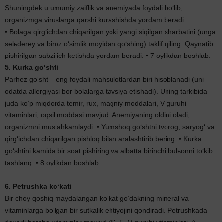
Shuningdek u umumiy zaiflik va anemiyada foydali bo‘lib,
organizmga viruslarga qarshi kurashishda yordam beradi.
• Bolaga qirg‘ichdan chiqarilgan yoki yangi siqilgan sharbatini (unga
selьderey va biroz o‘simlik moyidan qo‘shing) taklif qiling. Qaynatib
pishirilgan sabzi ich ketishda yordam beradi. • 7 oylikdan boshlab.
5. Kurka go‘shti
Parhez go‘sht – eng foydali mahsulotlardan biri hisoblanadi (uni
odatda allergiyasi bor bolalarga tavsiya etishadi). Uning tarkibida
juda ko‘p miqdorda temir, rux, magniy moddalari, V guruhi
vitaminlari, oqsil moddasi mavjud. Anemiyaning oldini oladi,
organizmni mustahkamlaydi. • Yumshoq go‘shtni tvorog, saryog‘ va
qirg‘ichdan chiqarilgan pishloq bilan aralashtirib bering. • Kurka
go‘shtini kamida bir soat pishiring va albatta birinchi bulьonni to‘kib
tashlang. • 8 oylikdan boshlab.
6. Petrushka ko‘kati
Bir choy qoshiq maydalangan ko‘kat go‘dakning mineral va
vitaminlarga bo‘lgan bir sutkalik ehtiyojini qondiradi. Petrushkada