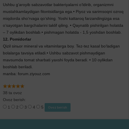
Ushbu g‘aroyib sabzavotlar bakteriyalarni o‘ldirib, organizmni
mustahkamlaydigan fitontsidlarga ega.• Piyoz va sarimsoqni ozroq
miqdorda sho‘rvaga qo‘shing. Yoshi kattaroq farzandingizga esa
o‘sayotgan bargchalarini taklif qiling. • Qaynatib pishirilgan holatda
– 7 oylikdan boshlab.• pishmagan holatda - 1,5 yoshdan boshlab.
12. Pomidorlar
Qizil sinьor mineral va vitaminlarga boy. Tez-tez kasal bo‘ladigan
bolalarga tavsiya etiladi.• Ushbu sabzavot pishmaydigan
mavsumda tomat sharbati yaxshi foyda beradi. • 10 oylikdan
boshlab beriladi.
manba: forum.ziyouz.com
38 ta ovoz
Ovoz berish:
1
2
3
4
5