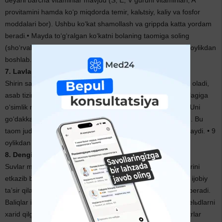
deyarli barcha vitaminlar mavjud (S, E, V guruhi vitaminlari, A
provitamini hamda ko‘p miqdorda temir, kalьtsiy, kaliy va fosfor
moddalari bor). Ushbu ko‘kat shamollash va grippda katta yordam
beradi.• Mayda to‘g‘ralgan ko‘katni bolaning taomiga soling
(sho‘rvalar, ragu, teftelь, sabzavotli pyure). • Sho‘rvaga – 7 oylikdan
boshlab.• Buterbrodlarga – bir yoshdan keyin.
7. Lavlagi
Shirin sabzavot yallig‘lanishni davolaydi, anemiyaning oldini oladi,
asab tizimi faoliyatini yaxshilaydi. Suvda pishirib olingan lavlagiga
o‘simlik moyi qo‘shib tayyorlangan salat ishtahani ochadi. • Uni
go‘dakka kasal paytida bering (ayniqsa tomog‘i og‘riganida). Bu
taom juda engil hazm bo‘ladi va yutganida tomog‘ini og‘ritmaydi. • 9
oylikdan boshlab.
8. Dengiz balig‘i
Suvlar malikasi bola organizmiga to‘yinmagan yog‘ kislotalarini
etkazib beradi. Ular bolaning asab tizimi va miya faoliyatiga ijobiy
ta’sir qiladi hamda immunitet mustahkamlanishiga yordam beradi.
Baliqlar ichida lososь, forelь, paltus, treska, skumbriya va selьdlarni
xarid qilgan ma’qul. • Immunitetni kuchaytirish uchun pediatrlar