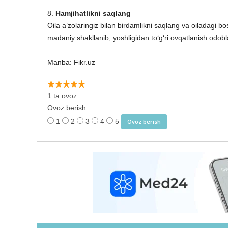
8.
Hamjihatlikni saqlang
Oila a’zolaringiz bilan birdamlikni saqlang va oiladagi 
madaniy shakllanib, yoshligidan to‘g‘ri ovqatlanish odobla
Manba: Fikr.uz
1 ta ovoz
Ovoz berish:
1
2
3
4
5