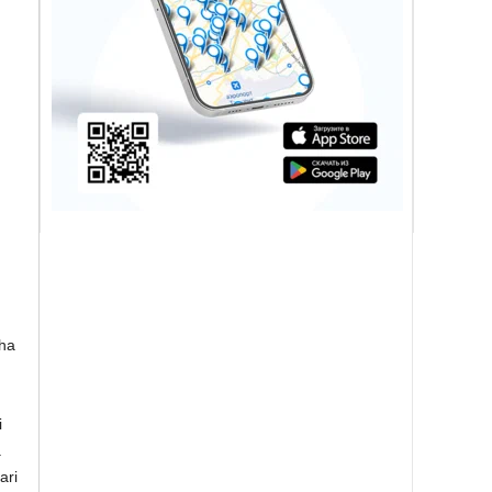
cha
i
.
ari