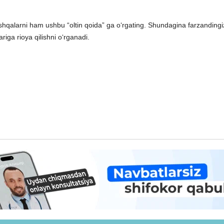
boshqalarni ham ushbu “oltin qoida” ga o‘rgating. Shundagina farzandingi
riga rioya qilishni o‘rganadi.