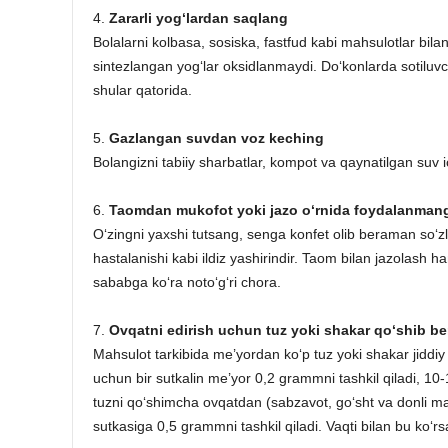
4.
Zararli yog‘lardan saqlang
Bolalarni kolbasa, sosiska, fastfud kabi mahsulotlar bi
sintezlangan yog‘lar oksidlanmaydi. Do‘konlarda sotiluv
shular qatorida.
5.
Gazlangan suvdan voz keching
Bolangizni tabiiy sharbatlar, kompot va qaynatilgan suv 
6.
Taomdan mukofot yoki jazo o‘rnida foydalanman
O‘zingni yaxshi tutsang, senga konfet olib beraman so‘zl
hastalanishi kabi ildiz yashirindir. Taom bilan jazola
sababga ko‘ra noto‘g‘ri chora.
7.
Ovqatni edirish uchun tuz yoki shakar qo‘shib b
Mahsulot tarkibida me’yordan ko‘p tuz yoki shakar jiddiy
uchun bir sutkalin me’yor 0,2 grammni tashkil qiladi, 1
tuzni qo‘shimcha ovqatdan (sabzavot, go‘sht va donli mah
sutkasiga 0,5 grammni tashkil qiladi. Vaqti bilan bu ko‘