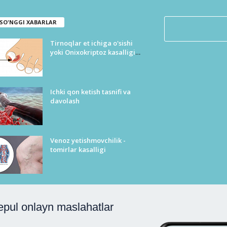
SO'NGGI XABARLAR
Tirnoqlar et ichiga o'sishi
yoki Onixokriptoz kasalligi
tasnifi
Ichki qon ketish tasnifi va
davolash
Venoz yetishmovchilik -
tomirlar kasalligi
epul onlayn maslahatlar