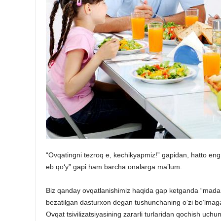
“Ovqatingni tezroq e, kechikyapmiz!” gapidan, hatto e
eb qo‘y” gapi ham barcha onalarga ma’lum.
Biz qanday ovqatlanishimiz haqida gap ketganda “madaniya
bezatilgan dasturxon degan tushunchaning o‘zi bo‘lmagan.
Ovqat tsivilizatsiyasining zararli turlaridan qochish uchun