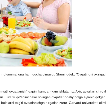
ng mukammal ona ham qocha olmaydi. Shuningdek, “Ovqatingni oxiriga
tli ovqatlanish” gapini kamdan-kam ishlatamiz. Axir, avvallari chiroyl
 Turli xil qo‘shimchalar solingan ovqatlar odatiy holga aylanib qolgan
 bolalarni to‘g‘ri ovqatlanishga o‘rgatish zarur. Garvard universiteti oliml