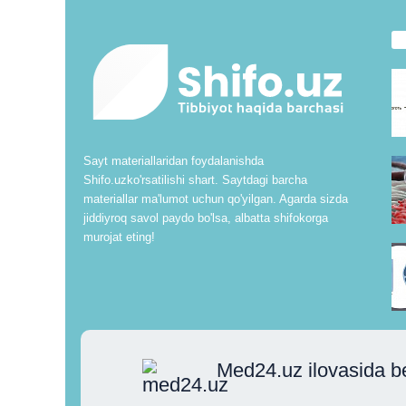
Sayt materiallaridan foydalanishda
Shifo.uzko'rsatilishi shart. Saytdagi barcha
materiallar ma'lumot uchun qo'yilgan. Agarda sizda
jiddiyroq savol paydo bo'lsa, albatta shifokorga
murojat eting!
Med24.uz ilovasida b