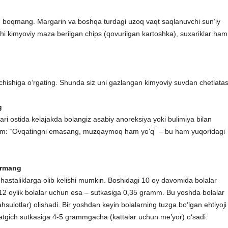
lan boqmang. Margarin va boshqa turdagi uzoq vaqt saqlanuvchi sun’iy
chi kimyoviy maza berilgan chips (qovurilgan kartoshka), suxariklar ham
ichishiga o‘rgating. Shunda siz uni gazlangan kimyoviy suvdan chetlatas
g
ari ostida kelajakda bolangiz asabiy anoreksiya yoki bulimiya bilan
sh ham: “Ovqatingni emasang, muzqaymoq ham yo‘q” – bu ham yuqoridagi
ermang
 hastaliklarga olib kelishi mumkin. Boshidagi 10 oy davomida bolalar
0-12 oylik bolalar uchun esa – sutkasiga 0,35 gramm. Bu yoshda bolalar
sulotlar) olishadi. Bir yoshdan keyin bolalarning tuzga bo‘lgan ehtiyoji
rsatgich sutkasiga 4-5 grammgacha (kattalar uchun me’yor) o‘sadi.