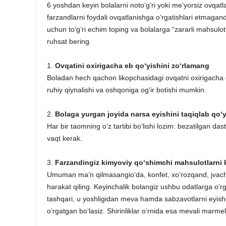
6 yoshdan keyin bolalarni noto‘g‘ri yoki me’yorsiz ovqatlan
farzandlarni foydali ovqatlanishga o‘rgatishlari etmaga
uchun to‘g‘ri echim toping va bolalarga “zararli mahsulo
ruhsat bering.
1.
Ovqatini oxirigacha eb qo‘yishini zo‘rlamang
Boladan hech qachon likopchasidagi ovqatni oxirigacha eb
ruhiy qiynalishi va oshqoniga og‘ir botishi mumkin.
2.
Bolaga yurgan joyida narsa eyishini taqiqlab qo‘
Har bir taomning o‘z tartibi bo‘lishi lozim: bezatilgan das
vaqt kerak.
3.
Farzandingiz kimyoviy qo‘shimchi mahsulotlarni k
Umuman ma’n qilmasangio‘da, konfet, xo‘rozqand, jvachka
harakat qiling. Keyinchalik bolangiz ushbu odatlarga o‘r
tashqari, u yoshligidan meva hamda sabzavotlarni eyishga
o‘rgatgan bo‘lasiz. Shirinliklar o‘rnida esa mevali marmel