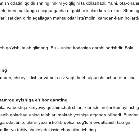
ish odatini qoldirishning imklni yo‘qligini ta’kidlashadi. Ya’ni, ota-onala
ndek, buni maktabga chiqqungacha o‘rgatib olishlari kerak ekan. Shunin
tlar” safidan o‘rin egallagan mahsulotlar ista’molini kamdan-kam hollard
 qo‘yishi talab qilmang. Bu – uning irodasiga qarshi borishdir. Bola
ying
turxon, chiroyli idishlar va bola o‘z vaqtida eb ulgurishi uchun etarlicha
amroq eyishiga e’tibor qarating
 va boshqa kimyoviy qo‘shimchali shirinliklar iste’molini kamaytirishi
ganib qoladi va uning talablari maktab yoshiga etganda bilinadi. Bundan
 odatlanib, ularni yaxshi ko‘rib qolsa, sog‘lom ovqatlanish tarziga
adlar va tabiiy shokoladni issiq choy bilan ichiring.