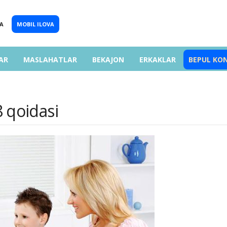
A
MOBIL ILOVA
AR
MASLAHATLAR
BEKAJON
ERKAKLAR
BEPUL KO
8 qoidasi