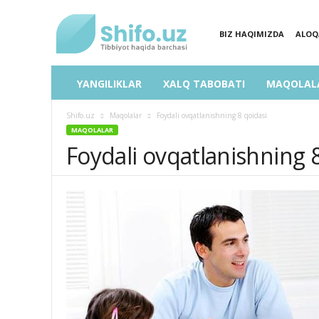
BIZ HAQIMIZDA
ALOQ
SHIFO.UZ
YANGILIKLAR
XALQ TABOBATI
MAQOLAL
Shifo.uz
Maqolalar
Foydali ovqatlanishning 8 qoidasi
MAQOLALAR
Foydali ovqatlanishning 