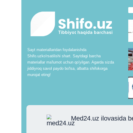
Sayt materiallaridan foydalanishda
Shifo.uzko'rsatilishi shart. Saytdagi barcha
materiallar ma'lumot uchun qo'yilgan. Agarda sizda
jiddiyroq savol paydo bo'lsa, albatta shifokorga
murojat eting!
Med24.uz ilovasida b