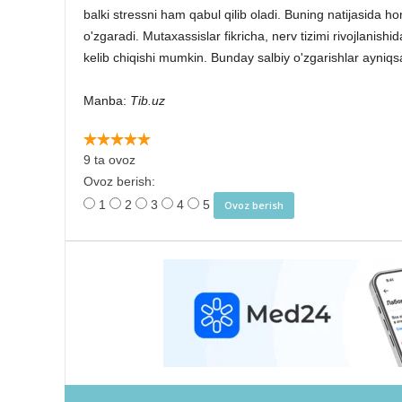
balki stressni ham qabul qilib oladi. Buning natijasida ho
o'zgaradi. Mutaxassislar fikricha, nerv tizimi rivojlanishid
kelib chiqishi mumkin. Bunday salbiy o'zgarishlar ayniqsa
Manba:
Tib.uz
9 ta ovoz
Ovoz berish:
1
2
3
4
5