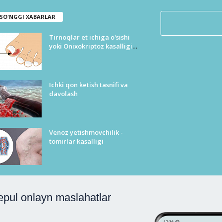
SO'NGGI XABARLAR
Tirnoqlar et ichiga o'sishi
yoki Onixokriptoz kasalligi
tasnifi
Ichki qon ketish tasnifi va
davolash
Venoz yetishmovchilik -
tomirlar kasalligi
epul onlayn maslahatlar