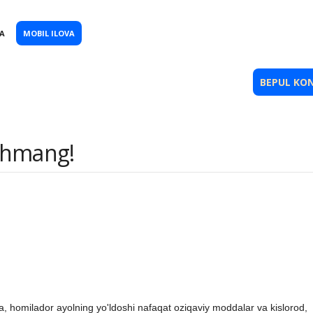
A
MOBIL ILOVA
AR
MASLAHATLAR
BEKAJON
ERKAKLAR
BEPUL KO
shmang!
ha, homilador ayolning yo'ldoshi nafaqat oziqaviy moddalar va kislorod,