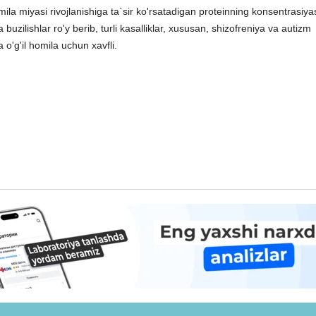
mila miyasi rivojlanishiga ta`sir ko'rsatadigan proteinning konsentrasiya
a buzilishlar ro'y berib, turli kasalliklar, xususan, shizofreniya va autizm
 o'g'il homila uchun xavfli.