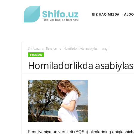
BIZ HAQIMIZDA
ALOQ
SHIFO.UZ
YANGILIKLAR
XALQ TABOBATI
MAQOLAL
Shifo.uz
Bekajon
Homiladorlikda asabiylashmang!
BEKAJON
Homiladorlikda asabiyla
Pensilvaniya universiteti (AQSh) olimlarining aniqlashic