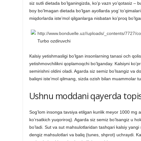
siz sutli dietada bo’lganingizda, ko’p vazn yo’qotasiz –
boy bo’lmagan dietada bo’lgan ayollarda yog’ to’qimalari k
miqdorlarda iste’mol qilganlarga nisbatan ko’proq bo’lga
http://www.bonduelle.uz//uploads/_contents/7727/con
Turbo ozdiruvchi
Kalsiy yetishmasligi bo’lgan insonlarning tanasi och qoli
yetishmovchilikni qoplamoqchi bo’lganday. Kalsiyni ko’p
semirishni oldini oladi. Agarda siz semiz bo’lsangiz va d
baliqni iste’mol qilmang, sizda ozish bilan muammolar tu
Ushnu moddani qayerda topi
Sog’lom insonga tavsiya etilgan kunlik meyor 1000 mg a
ko’rsatkich yuqoriroq). Agarda siz semiz bo’lsangiz u ho
bo’ladi. Sut va sut mahsulotlaridan tashqari kalsiy yangi
dengiz mahsulotlari va baliq (tunes, shprot) uchraydi. Kal