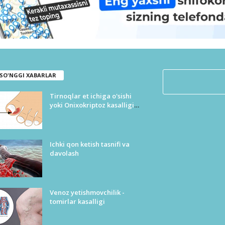
SO'NGGI XABARLAR
Tirnoqlar et ichiga o'sishi
yoki Onixokriptoz kasalligi
tasnifi
Ichki qon ketish tasnifi va
davolash
Venoz yetishmovchilik -
tomirlar kasalligi