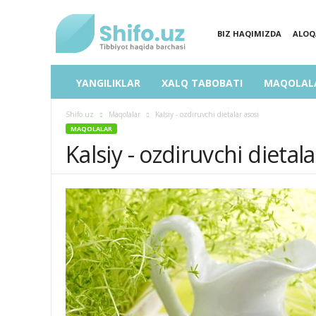
BIZ HAQIMIZDA
ALOQ
SHIFO.UZ
YANGILIKLAR
XALQ TABOBATI
MAQOLAL
Shifo.uz
Maqolalar
Kalsiy - ozdiruvchi dietalar asosi
MAQOLALAR
Kalsiy - ozdiruvchi dietala