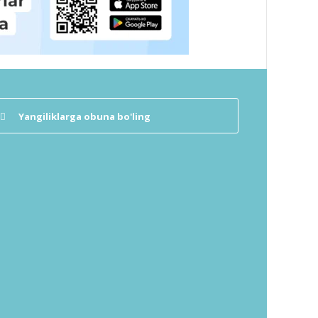
Yangiliklarga obuna bo'ling