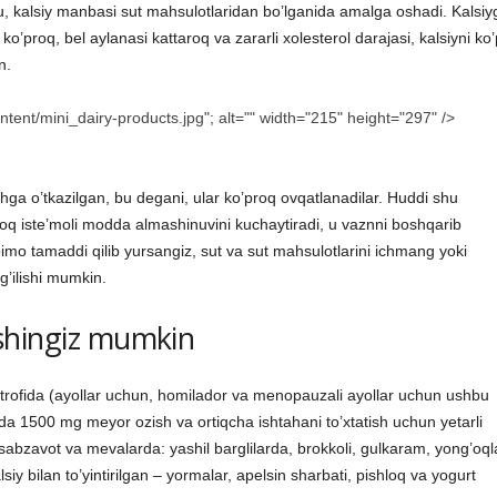
 bu, kalsiy manbasi sut mahsulotlaridan bo’lganida amalga oshadi. Kalsiy
o’proq, bel aylanasi kattaroq va zararli xolesterol darajasi, kalsiyni ko’
n.
tent/mini_dairy-products.jpg"; alt="" width="215" height="297" />
shga o’tkazilgan, bu degani, ular ko’proq ovqatlanadilar. Huddi shu
roq iste’moli modda almashinuvini kuchaytiradi, u vaznni boshqarib
oimo tamaddi qilib yursangiz, sut va sut mahsulotlarini ichmang yoki
g’ilishi mumkin.
shingiz mumkin
trofida (ayollar uchun, homilador va menopauzali ayollar uchun ushbu
lda 1500 mg meyor ozish va ortiqcha ishtahani to’xtatish uchun yetarli
 sabzavot va mevalarda: yashil barglilarda, brokkoli, gulkaram, yong’oql
siy bilan to’yintirilgan – yormalar, apelsin sharbati, pishloq va yogurt