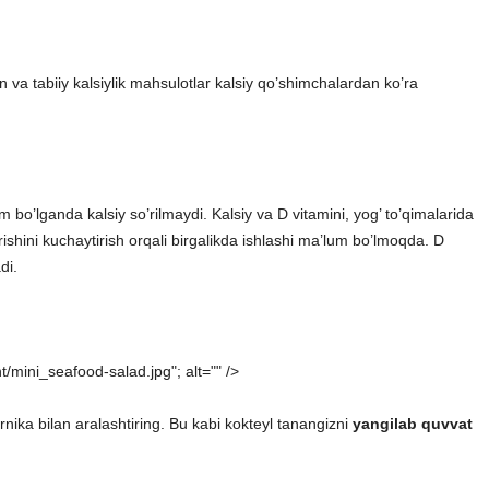
n va tabiiy kalsiylik mahsulotlar kalsiy qo’shimchalardan ko’ra
am bo’lganda kalsiy so’rilmaydi. Kalsiy va D vitamini, yog’ to’qimalarida
ishini kuchaytirish orqali birgalikda ishlashi ma’lum bo’lmoqda. D
di.
/mini_seafood-salad.jpg"; alt="" />
rnika bilan aralashtiring. Bu kabi kokteyl tanangizni
yangilab quvvat