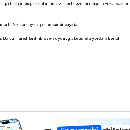
irib pishirilgan bulg’or qalampiri sizni, oshqozonni ortiqcha yuklamasdan
q guruch. Siz bunday ovqatdan
semirmaysiz
.
g. Bu sizni
tinchlantirib oson uyquvga ketishda yordam beradi
.