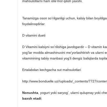
mahsulotlarni ham iste’mol qilish yaxshi.
Tanamizga oson so’rilganligi uchun, kalsiy bilan boyitilga
foydaliroqdirlar.
D vitamini dueti
D Vitamini kalsiyni so’rilishiga javobgardir – D vitamin k
yog’lar modda almashinuvini me’yorlashtirish va ularni er
vitaminining tabiiy manbasi yog’li dengiz baliqlarda topila
Ertalabdan kechgacha sut mahsulotlari
http://www.bonduelle.uz//uploads/_contents/7727/content
Nonushta
, yogurt yoki saryog’, ularni qulupnay yoki che
baxsh etadi
.