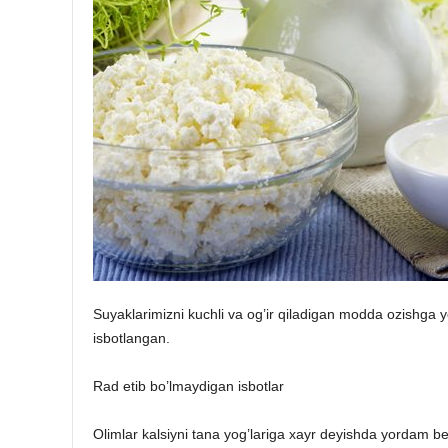
Suyaklarimizni kuchli va og’ir qiladigan modda ozishga 
isbotlangan.
Rad etib bo’lmaydigan isbotlar
Olimlar kalsiyni tana yog’lariga xayr deyishda yordam ber