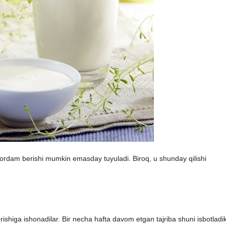
yordam berishi mumkin emasday tuyuladi. Biroq, u shunday qilishi
ishiga ishonadilar. Bir necha hafta davom etgan tajriba shuni isbotladik