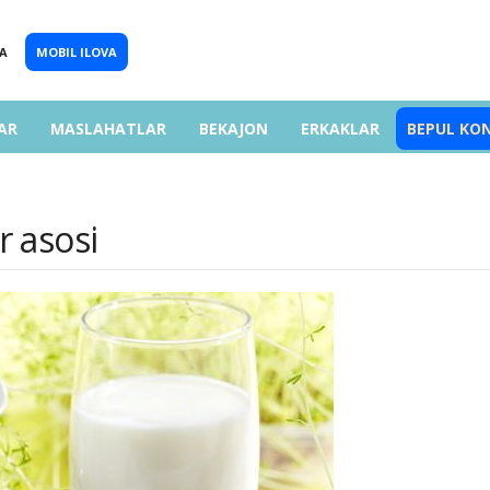
A
MOBIL ILOVA
AR
MASLAHATLAR
BEKAJON
ERKAKLAR
BEPUL KO
r asosi