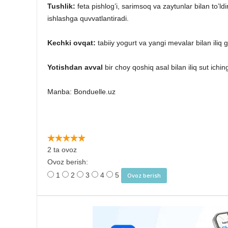
Tushlik:
feta pishlog’i, sarimsoq va zaytunlar bilan to’ld
ishlashga quvvatlantiradi.
Kechki ovqat:
tabiiy yogurt va yangi mevalar bilan ili
Yotishdan avval
bir choy qoshiq asal bilan iliq sut ichin
Manba: Bonduelle.uz
2 ta ovoz
Ovoz berish:
1
2
3
4
5