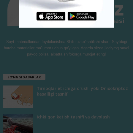
Sayt materiallaridan foydalanishda Shifo.uzko'rsatilishi shart. Saytdagi
barcha materiallar ma'lumot uchun qo'yilgan. Agarda sizda jiddiyroq savol
paydo bo'lsa, albatta shifokorga murojat eting!
SO'NGGI XABARLAR
Tirnoqlar et ichiga o'sishi yoki Onixokriptoz
kasalligi tasnifi
Ichki qon ketish tasnifi va davolash