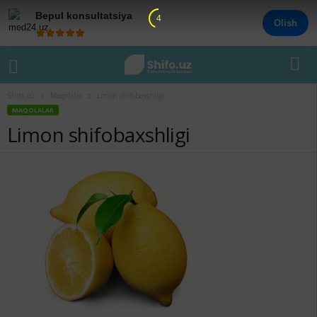
Bepul konsultatsiya
4
Olish
Shifo.uz
Maqolalar
Limon shifobaxshligi
MAQOLALAR
Limon shifobaxshligi