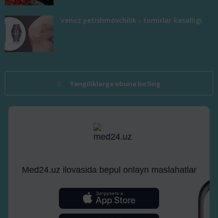
Venoz yetishmovchilik - tomirlar kasalligi
Yangiliklarga obuna bo'ling
Med24.uz ilovasida bepul onlayn maslahatlar