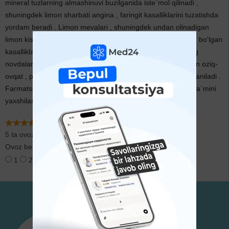
mineral tuzlarning almashinuvi buzilganida iste`mol qilinadi ,
shuningdek limon sharbati angina , faringit kasalliklarini tuzatishda
yordam beradi . Limon mevalari , shuningdek undan olinadigan
limon kislotasi organizmda kislota yetishmasligi bilan bog'liq bo'lgan
kasalliklarni davolashda yordam beradi . Limon o'simligining
novdalari , barglari , meva qobig'idan efir moyi olinib , undan oziq-
ovqat , parfyumera hamda farmatsevtika +sanoatida foydalaniladi .
Farmatsevtikada limonning efir moyi ayrim dori-darmonlar ta`mini
yaxshilashda ishlatiladi .
5 ta ovoz
Ovoz berish:
1
2
3
4
5