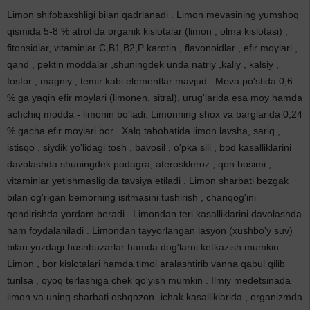
Limon shifobaxshligi bilan qadrlanadi . Limon mevasining yumshoq
qismida 5-8 % atrofida organik kislotalar (limon , olma kislotasi) ,
fitonsidlar, vitaminlar C,B1,B2,P karotin , flavonoidlar , efir moylari ,
qand , pektin moddalar ,shuningdek unda natriy ,kaliy , kalsiy ,
fosfor , magniy , temir kabi elementlar mavjud . Meva po'stida 0,6
% ga yaqin efir moylari (limonen, sitral), urug'larida esa moy hamda
achchiq modda - limonin bo'ladi. Limonning shox va barglarida 0,24
% gacha efir moylari bor . Xalq tabobatida limon lavsha, sariq ,
istisqo , siydik yo'lidagi tosh , bavosil , o'pka sili , bod kasalliklarini
davolashda shuningdek podagra, ateroskleroz , qon bosimi ,
vitaminlar yetishmasligida tavsiya etiladi . Limon sharbati bezgak
bilan og'rigan bemorning isitmasini tushirish , chanqog'ini
qondirishda yordam beradi . Limondan teri kasalliklarini davolashda
ham foydalaniladi . Limondan tayyorlangan lasyon (xushbo'y suv)
bilan yuzdagi husnbuzarlar hamda dog'larni ketkazish mumkin .
Limon , bor kislotalari hamda timol aralashtirib vanna qabul qilib
turilsa , oyoq terlashiga chek qo'yish mumkin . Ilmiy medetsinada
limon va uning sharbati oshqozon -ichak kasalliklarida , organizmda