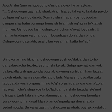
Abu Ali ibn Sino oshqovoq to‘g‘risida ajoyib fikrlar aytgan:
“... Oshqovoqni qaynatib sharbati ichilsa, yo‘tal va ko‘krakda paydo
bo‘lgan og‘riqni qoldiradi. Xom (pishirilmagan) oshqovoqdan
olingan sharbatni burunga tomizish bilan tish og‘rig‘ini to‘xtatish
mumkin. Oshqovoq kishi oshqozoni uchun g‘oyat foydalidir. U
namlantiradigan va chanqoqni bosadigan dorilardan biridir.
Oshqovoqni qaynatib, asal bilan yesa, nafi katta bo‘ladi”.
Shifokorlarning fikricha, oshqovoqni yosh go‘daklardan tortib
qariyalargacha tez-tez yeb turishi kerak. Sutga qaynatilgan yoki
palla-palla qilib qasqonda bug‘lab qaymoq surtilgani ham lazzat
baxsh etadi, ham salomatlik ato qiladi. Mana shu ovqatlar xalq
tabobatida yosh organizmning to‘g‘ri o‘sishiga va qarigan a’zolar
faoliyatini cho‘zishga vosita bo‘ladigan bir shifo tarzida iste’mol
qilingan. Endilikda shifoxonalarimizda ham oshqovoq taomlari
yurak qon-tomir kasalliklari bilan og‘riganlarga dori sifatida
yedirilmoqda. Bu yana gastrit, oshqozon jarohati, buyrak xastaligi,