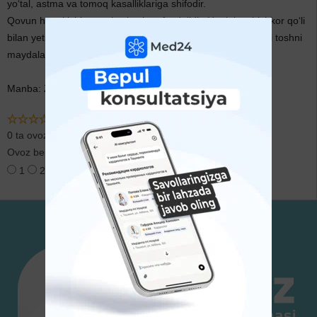
yo‘tal, astma va tomoq kasalliklariga shifodir.
Qovun ham kishi organizmi uchun foydalidir. Haqiqiy mirishkor qo‘li
bilan yetishtirilgan tilni tilim-tilim qiladigan qovun buyrakdagi toshni
maydalaydi. Oshqovoq esa qishning qovunidir.
Manba: Zamondosh.uz
0 ta ovoz
Ovoz berish:
1
2
3
4
5