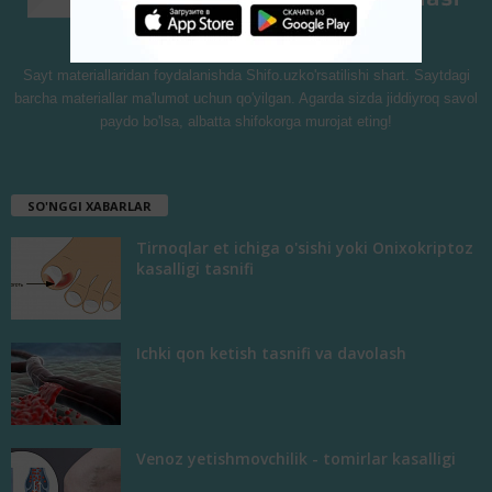
Sayt materiallaridan foydalanishda Shifo.uzko'rsatilishi shart. Saytdagi
barcha materiallar ma'lumot uchun qo'yilgan. Agarda sizda jiddiyroq savol
paydo bo'lsa, albatta shifokorga murojat eting!
SO'NGGI XABARLAR
Tirnoqlar et ichiga o'sishi yoki Onixokriptoz
kasalligi tasnifi
Ichki qon ketish tasnifi va davolash
Venoz yetishmovchilik - tomirlar kasalligi