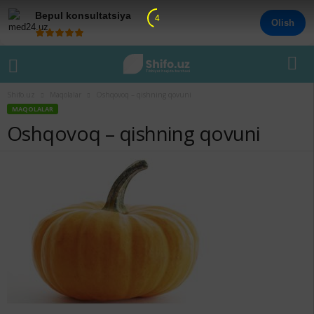
Bepul konsultatsiya
4
Olish
Shifo.uz
Maqolalar
Oshqovoq – qishning qovuni
MAQOLALAR
Oshqovoq – qishning qovuni