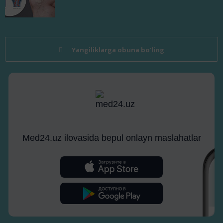
Yangiliklarga obuna bo'ling
Med24.uz ilovasida bepul onlayn maslahatlar