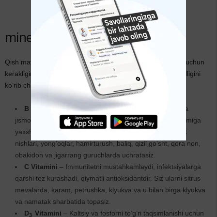
Vitamin va
minerallar
Qish mavsumida sizga qaysi vitamin va minerallar va nima uchun
kerakligini bilasizmi? Qaysi mahsulotda ular ko’proq mavjudligini
ko’rib chiqing.
B guruhi Vitaminlari
– Tana immunitetini ko’taradi va
jismoniy baquvvat qiladi, quvvat bag’ishlaydi va asab tizimiga
yaxshi ta’sir qiladi. Siz ularni dukkali o’simliklar, sabzavot
nishlari, yong’oqlar, hamirturush, baliq, qizil go’sht, qora non,
obakidon va jigarrang guruchlarda uchratasiz.
C Vitamini
– Immunitetni mustahkamlaydi, infektsiyalarga
qarshi tez kurashadi, qiymatli antioksidantdir. Siz ularni sitrus
mevalarda, karam, petrushka, klyukva va u bilan birga klyukva
va namatak sharbatida topasiz.
D
Vitamini
– Kaltsiy va fosforni to’g’ri taqsimlanishi uchun
3