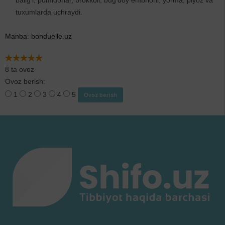
tuxumlarda uchraydi.
Manba: bonduelle.uz
8 ta ovoz
Ovoz berish:
1
2
3
4
5