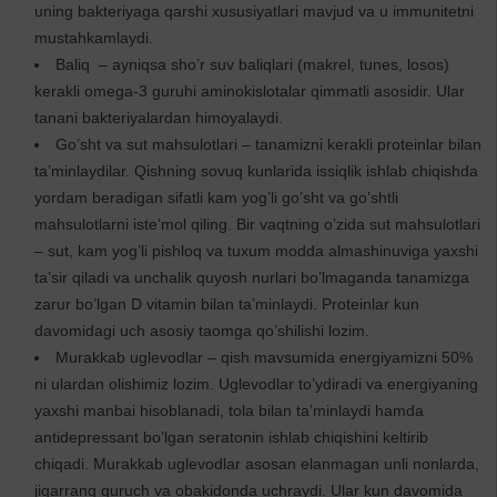
uning bakteriyaga qarshi xususiyatlari mavjud va u immunitetni
mustahkamlaydi.
Baliq – ayniqsa sho’r suv baliqlari (makrel, tunes, losos)
kerakli omega-3 guruhi aminokislotalar qimmatli asosidir. Ular
tanani bakteriyalardan himoyalaydi.
Go’sht va sut mahsulotlari – tanamizni kerakli proteinlar bilan
ta’minlaydilar. Qishning sovuq kunlarida issiqlik ishlab chiqishda
yordam beradigan sifatli kam yog’li go’sht va go’shtli
mahsulotlarni iste’mol qiling. Bir vaqtning o’zida sut mahsulotlari
– sut, kam yog’li pishloq va tuxum modda almashinuviga yaxshi
ta’sir qiladi va unchalik quyosh nurlari bo’lmaganda tanamizga
zarur bo’lgan D vitamin bilan ta’minlaydi. Proteinlar kun
davomidagi uch asosiy taomga qo’shilishi lozim.
Murakkab uglevodlar – qish mavsumida energiyamizni 50%
ni ulardan olishimiz lozim. Uglevodlar to’ydiradi va energiyaning
yaxshi manbai hisoblanadi, tola bilan ta’minlaydi hamda
antidepressant bo’lgan seratonin ishlab chiqishini keltirib
chiqadi. Murakkab uglevodlar asosan elanmagan unli nonlarda,
jigarrang guruch va obakidonda uchraydi. Ular kun davomida