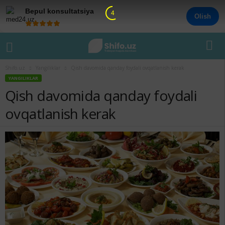
Bepul konsultatsiya
4
Olish
Shifo.uz
Yangiliklar
Qish davomida qanday foydali ovqatlanish kerak
YANGILIKLAR
Qish davomida qanday foydali
ovqatlanish kerak