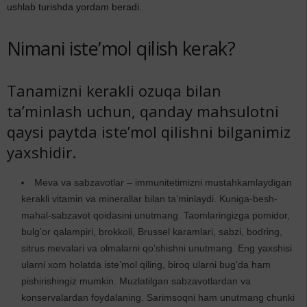
ushlab turishda yordam beradi.
Nimani iste’mol qilish kerak?
Tanamizni kerakli ozuqa bilan
ta’minlash uchun, qanday mahsulotni
qaysi paytda iste’mol qilishni bilganimiz
yaxshidir.
Meva va sabzavotlar – immunitetimizni mustahkamlaydigan
kerakli vitamin va minerallar bilan ta’minlaydi. Kuniga-besh-
mahal-sabzavot qoidasini unutmang. Taomlaringizga pomidor,
bulg’or qalampiri, brokkoli, Brussel karamlari, sabzi, bodring,
sitrus mevalari va olmalarni qo’shishni unutmang. Eng yaxshisi
ularni xom holatda iste’mol qiling, biroq ularni bug’da ham
pishirishingiz mumkin. Muzlatilgan sabzavotlardan va
konservalardan foydalaning. Sarimsoqni ham unutmang chunki