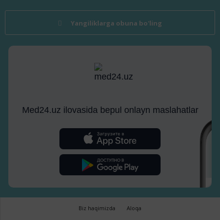
Yangiliklarga obuna bo'ling
Med24.uz ilovasida bepul onlayn maslahatlar
Biz haqimizda
Aloqa