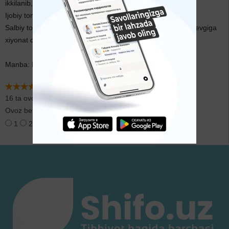
ikkilanib, qaror qabul qilishga qiynalasiz.
Ijobiy tomoni: vazmin, bosiq, sog‘lom fikrli, mehrli insonsiz.
Salbiy tomoni: beparvo, qat’iyatsiz, kek saqlovchi, ba’zida sevgiga
xiyonat qilishingiz ham mumkin.
Manba: Navoiypress gazetasi
16 ta ovoz
Ovoz berish:
1
2
3
4
5