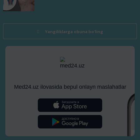
Yangiliklarga obuna bo'ling
Med24.uz ilovasida bepul onlayn maslahatlar