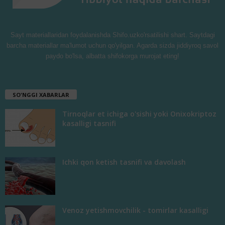
Sayt materiallaridan foydalanishda Shifo.uzko'rsatilishi shart. Saytdagi
barcha materiallar ma'lumot uchun qo'yilgan. Agarda sizda jiddiyroq savol
paydo bo'lsa, albatta shifokorga murojat eting!
SO'NGGI XABARLAR
Tirnoqlar et ichiga o'sishi yoki Onixokriptoz
kasalligi tasnifi
Ichki qon ketish tasnifi va davolash
Venoz yetishmovchilik - tomirlar kasalligi