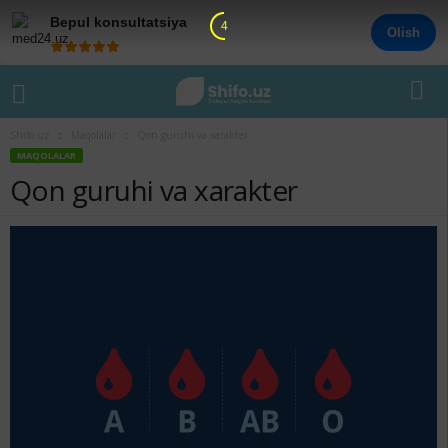
Bepul konsultatsiya
4
Olish
Shifo.uz
Maqolalar
Qon guruhi va xarakter
MAQOLALAR
Qon guruhi va xarakter