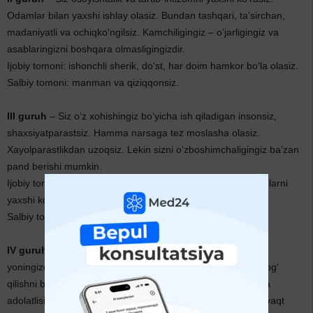
Odamlar bilan yaxshi ishlay olasiz. Bundan tashqari, ta’sirchan,
madaniyatli va ochiqko‘ngilsiz. Kamchiligingiz – o‘jarligingiz va
asablaringizni boshqara olmasligingizdir.
Ijobiy tomoni: ishonchli sherik, do‘st, har doim hamkor bo‘la olasiz.
Salbiy tomoni: manman va qiziqqonsiz.
III guruh
– Siz o‘z xohishingiz bo‘yicha ish qiladigan insonsiz,
shaxsiyatparastsiz. Hamma narsaga tez moslasha olasiz.
Xayolparastlikdan uzoqsiz. Lekin sizni o‘zboshimchaligingiz ba’zan
pand berishi mumkin.
Ijobiy tomoni: qiziquvchan, ijodiy imkoniyatlari keng, hayvonlarni
yaxshi ko‘radi.
Salbiy tomoni: xotirasi sust, mas’uliyatsiz, dangasa.
IV guruh
– Siz tinch va xotirjamsiz. Kishilar sizni sevadi va
yoningizda o‘zlarini erkin his qiladilar. Ularning vaqtlarini chog‘
qilishni bilasiz va bir vaqtning o‘zida atrofdagilarga odobli va
adolatlisiz. Lekin ayrim paytlarda qiziqqonsiz. Ba’zan uzoq vaqt