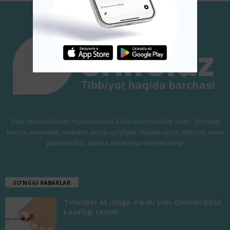
Sayt materiallaridan foydalanishda Shifo.uzko'rsatilishi shart. Saytdagi
barcha materiallar ma'lumot uchun qo'yilgan. Agarda sizda jiddiyroq savol
paydo bo'lsa, albatta shifokorga murojat eting!
SO'NGGI XABARLAR
Tirnoqlar et ichiga o'sishi yoki Onixokriptoz
kasalligi tasnifi