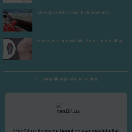
Ichki qon ketish tasnifi va davolash
Venoz yetishmovchilik - tomirlar kasalligi
Yangiliklarga obuna bo'ling
Med24.uz ilovasida bepul onlayn maslahatlar