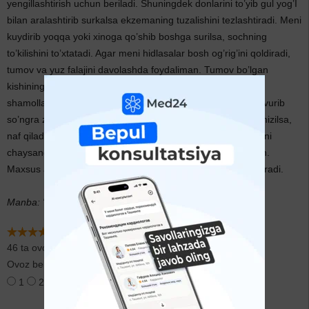
yengillashtirish uchun beriladi. Shuningdek donlarini to’yib gul yog’I
bilan aralashtirib surkalsa ekzemaning tuzalishini tezlashtiradi. Meni
kuydirib yoqqa yoki xinoga qo’shib boshga surilsa, sochning
to’kilishini to’xtatadi. Agar meni hidlasalar bosh og’rig’ini qoldiradi,
tumov va yuz falajini davolashda foydaliman. Tumov bo’lgan
kishining boshiga sedanadan bog’lama qilsalar tuzatadi,
shamollagan va sovuq urgan joylarga foyda qiladi, meni qovurib
so’ngra zaytun yog’iga solinsa va kishi tumov bo’lganda tomizilsa,
naf qiladi. Sirkaga solib qaynatib, o’sha sirka bilan og’zingizni
chaysangiz tish og’rig’ini qoldiradi va uni mustahkamlayman.
Maxsus asbob bilan donlaridan olingan yog’ kishini yoshartiradi.
Manba: "O'simlik va inson salomatligi" - Toshkent 1991
46 ta ovoz
Ovoz berish:
1
2
3
4
5