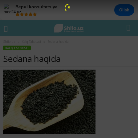
Bepul konsultatsiya
4
Olish
Shifo.uz
Xalq Tabobati
Sedana haqida
XALQ TABOBATI
Sedana haqida