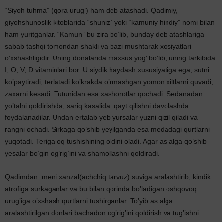
“Siyoh tuhma” (qora urug’) ham deb atashadi. Qadimiy,
giyohshunoslik kitoblarida “shuniz” yoki “kamuniy hindiy” nomi bilan
ham yuritganlar. “Kamun” bu zira bo’lib, bunday deb atashlariga
sabab tashqi tomondan shakli va bazi mushtarak xosiyatlari
o’xshashligidir. Uning donalarida maxsus yog’ bo’lib, uning tarkibida
I, O, V, D vitaminlari bor. U siydik haydash xususiyatiga ega, sutni
ko’paytiradi, terlatadi ko’krakda o’rmashgan yomon xiltlarni quvadi,
zaxarni kesadi. Tutunidan esa xashorotlar qochadi. Sedanadan
yo’talni qoldirishda, sariq kasalida, qayt qilishni davolashda
foydalanadilar. Undan ertalab yeb yursalar yuzni qizil qiladi va
rangni ochadi. Sirkaga qo’shib yeyilganda esa medadagi qurtlarni
yuqotadi. Teriga oq tushishining oldini oladi. Agar as alga qo’shib
yesalar bo’gin og’rig’ini va shamollashni qoldiradi.
Qadimdan meni xanzal(achchiq tarvuz) suviga aralashtirib, kindik
atrofiga surkaganlar va bu bilan qorinda bo’ladigan oshqovoq
urug’iga o’xshash qurtlarni tushirganlar. To’yib as alga
aralashtirilgan donlari bachadon og’rig’ini qoldirish va tug’ishni