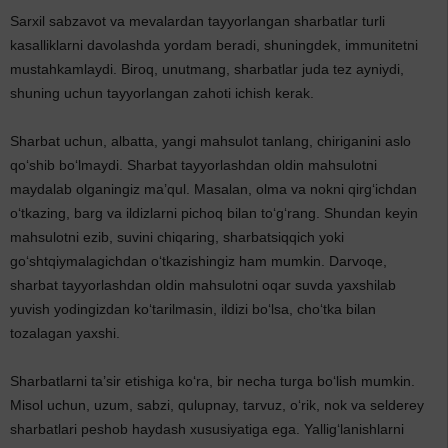
Sarxil sabzavot va mevalardan tayyorlangan sharbatlar turli
kasalliklarni davolashda yordam beradi, shuningdek, immunitetni
mustahkamlaydi. Biroq, unutmang, sharbatlar juda tez ayniydi,
shuning uchun tayyorlangan zahoti ichish kerak.
Sharbat uchun, albatta, yangi mahsulot tanlang, chiriganini aslo
qo‘shib bo‘lmaydi. Sharbat tayyorlashdan oldin mahsulotni
maydalab olganingiz ma’qul. Masalan, olma va nokni qirg‘ichdan
o‘tkazing, barg va ildizlarni pichoq bilan to‘g‘rang. Shundan keyin
mahsulotni ezib, suvini chiqaring, sharbatsiqqich yoki
go‘shtqiymalagichdan o‘tkazishingiz ham mumkin. Darvoqe,
sharbat tayyorlashdan oldin mahsulotni oqar suvda yaxshilab
yuvish yodingizdan ko‘tarilmasin, ildizi bo‘lsa, cho‘tka bilan
tozalagan yaxshi.
Sharbatlarni ta’sir etishiga ko‘ra, bir necha turga bo‘lish mumkin.
Misol uchun, uzum, sabzi, qulupnay, tarvuz, o‘rik, nok va selderey
sharbatlari peshob haydash xususiyatiga ega. Yallig‘lanishlarni