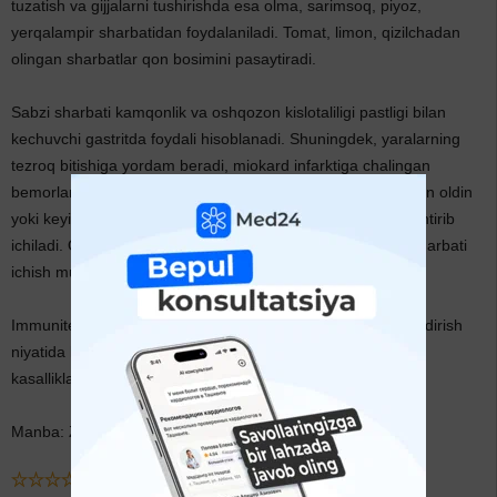
tuzatish va gijjalarni tushirishda esa olma, sarimsoq, piyoz,
yerqalampir sharbatidan foydalaniladi. Tomat, limon, qizilchadan
olingan sharbatlar qon bosimini pasaytiradi.
Sabzi sharbati kamqonlik va oshqozon kislotaliligi pastligi bilan
kechuvchi gastritda foydali hisoblanadi. Shuningdek, yaralarning
tezroq bitishiga yordam beradi, miokard infarktiga chalingan
bemorlarga tavsiya etiladi. Kuniga 2-3 mahal ovqatlanishdan oldin
yoki keyin, yarim stakan sharbatga 1 osh qoshiq asal arlashtirib
ichiladi. Oshqozon yarasi zo‘rayganda va enteritda sabzi sharbati
ichish mumkin emas.
Immunitetni mustahkamlash yoki shunchaki chanqoqni qondirish
niyatida bo‘lsangiz, olma sharbati iching. U yurak-qon tomir
kasalliklariga chalingan bemorlar uchun juda foydali.
Manba: Zamondosh.uz