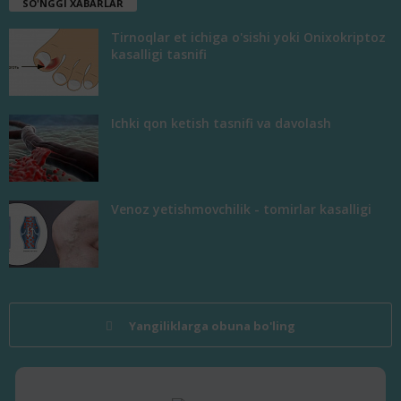
SO'NGGI XABARLAR
Tirnoqlar et ichiga o'sishi yoki Onixokriptoz
kasalligi tasnifi
Ichki qon ketish tasnifi va davolash
Venoz yetishmovchilik - tomirlar kasalligi
Yangiliklarga obuna bo'ling