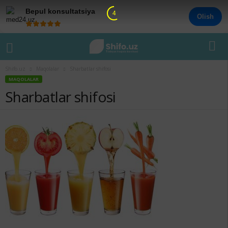
Bepul konsultatsiya
4
Olish
Shifo.uz
Maqolalar
Sharbatlar shifosi
MAQOLALAR
Sharbatlar shifosi