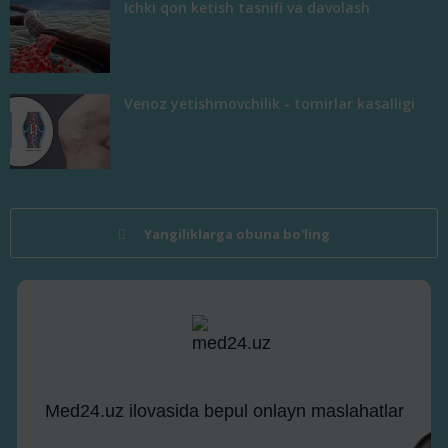
Ichki qon ketish tasnifi va davolash
Venoz yetishmovchilik - tomirlar kasalligi
Yangiliklarga obuna bo'ling
Med24.uz ilovasida bepul onlayn maslahatlar