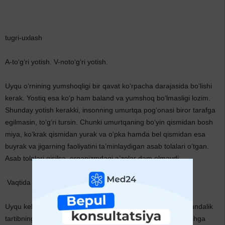
tugri-uxlash
A-to‘g‘ri yotish. V-noto‘g‘ri yotish.
Uyqu o‘rnining yumshoqligi bir qavat ko‘rpacha darajasida bo‘lishi
kerak. Yostiq esa ko‘p ham baland va yumshoq bo‘lmasligi lozim.
Shunday yotish kerakki, insonning umurtqa pog‘onasi biror tarafga
egilmasin, to‘g‘ri tursin. Chunki umurtqaning bo‘yin qismidan bosh
miya, ko‘krak qismidan yurak va o‘pka hamda bel qismidan esa
buyrak va jigarning faoliyatini ta’minlaydigan asab tolalari o‘tgan.
Asab tolalari qisilsa, organizmdagi a’zolar dam olmaydi.
Vaqtida uxlash
Uyqu kelganda uxlamasdan boshqa ishlar bilan chalg‘ish kundalik
tartibning buzilishiga olib keladi. Yoki uyqu kelmasdan uxlashga