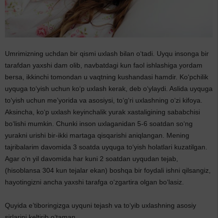
Umrimizning uchdan bir qismi uxlash bilan o‘tadi. Uyqu insonga bir
tarafdan yaxshi dam olib, navbatdagi kun faol ishlashiga yordam
bersa, ikkinchi tomondan u vaqtning kushandasi hamdir. Ko‘pchilik
uyquga to‘yish uchun ko‘p uxlash kerak, deb o‘ylaydi. Aslida uyquga
to‘yish uchun me’yorida va asosiysi, to‘g‘ri uxlashning o‘zi kifoya.
Aksincha, ko‘p uxlash keyinchalik yurak xastaligining sababchisi
bo‘lishi mumkin. Chunki inson uxlaganidan 5-6 soatdan so‘ng
yurakni urishi bir-ikki martaga qisqarishi aniqlangan. Mening
tajribalarim davomida 3 soatda uyquga to‘yish holatlari kuzatilgan.
Agar o‘n yil davomida har kuni 2 soatdan uyqudan tejab,
(hisoblansa 304 kun tejalar ekan) boshqa bir foydali ishni qilsangiz,
hayotingizni ancha yaxshi tarafga o‘zgartira olgan bo‘lasiz.
Quyida e’tiboringizga uyquni tejash va to‘yib uxlashning asosiy
sirlarini keltirib o‘taman.