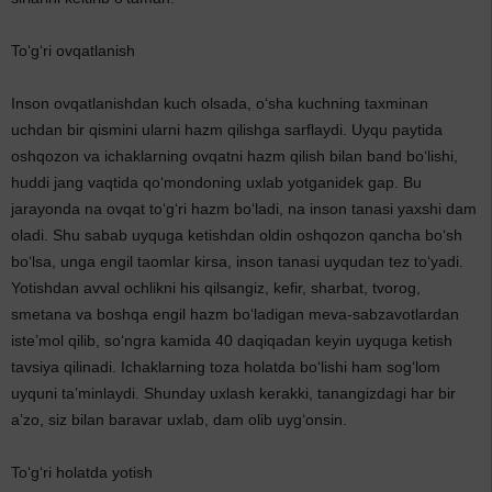
To‘g‘ri ovqatlanish
Inson ovqatlanishdan kuch olsada, o‘sha kuchning taxminan
uchdan bir qismini ularni hazm qilishga sarflaydi. Uyqu paytida
oshqozon va ichaklarning ovqatni hazm qilish bilan band bo‘lishi,
huddi jang vaqtida qo‘mondoning uxlab yotganidek gap. Bu
jarayonda na ovqat to‘g‘ri hazm bo‘ladi, na inson tanasi yaxshi dam
oladi. Shu sabab uyquga ketishdan oldin oshqozon qancha bo‘sh
bo‘lsa, unga engil taomlar kirsa, inson tanasi uyqudan tez to‘yadi.
Yotishdan avval ochlikni his qilsangiz, kefir, sharbat, tvorog,
smetana va boshqa engil hazm bo‘ladigan meva-sabzavotlardan
iste’mol qilib, so‘ngra kamida 40 daqiqadan keyin uyquga ketish
tavsiya qilinadi. Ichaklarning toza holatda bo‘lishi ham sog‘lom
uyquni ta’minlaydi. Shunday uxlash kerakki, tanangizdagi har bir
a’zo, siz bilan baravar uxlab, dam olib uyg‘onsin.
To‘g‘ri holatda yotish