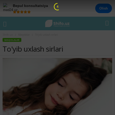
Bepul konsultatsiya
3
Olish
Shifo.uz
Maqolalar
To'yib uxlash sirlari
MAQOLALAR
To'yib uxlash sirlari