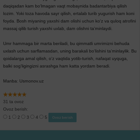
daqiqadan kam bo‘lmagan vaqt mobaynida badantarbiya qilish
lozim. Yoki toza havoda sayr qilish, ertalab turib yugurish ham koni
foyda. Bosh miyaning yaxshi dam olishi uchun ko‘z va quloq atrofini
massaj qilib turish yaxshi uxlab, dam olishni ta’minlaydi.
Umr hammaga bir marta beriladi, bu qimmatli umrimizni behuda
uxlash uchun sarflamasdan, uning barakali bo‘lishini ta’minlaylik. Bu
qoidalarga amal qilish, o‘z vaqtida yotib-turish, nafaqat uyquga,
balki sog‘ligingizni asrashga ham katta yordam beradi.
Manba: Usmonov.uz
31 ta ovoz
Ovoz berish:
1
2
3
4
5