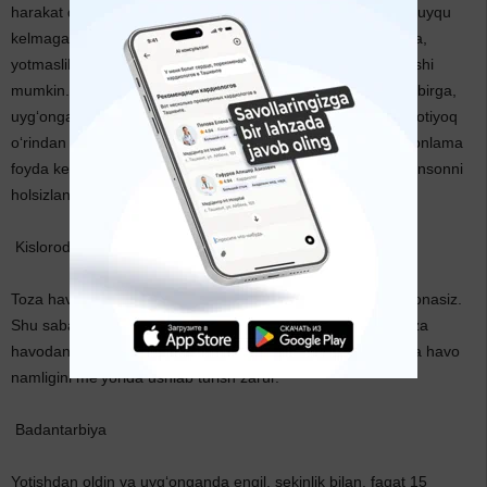
harakat qilish ham uyqusizlikning sabablaridan. Shu sabab uyqu
kelmaganda biror ish bilan chalg‘ib, toki uyqu bosib kelmasa,
yotmaslik tavsiya qilinadi. Bu holat har kimda har xil kuzatilishi
mumkin. Buni tushunib turib harakat qilish kerak. Shu bilan birga,
uyg‘ongan payda, garchi eng shirin vaqt bo‘lsa-da, shu zahotiyoq
o‘rindan turish uchun odam o‘zida kuch topa olishi har tomonlama
foyda keltiradi. Uyquning ortiqchasi ham, etishmasligi ham insonni
holsizlantiradi.
Kislorodga to‘yish
Toza havoda yoki tashqarida uxlasangiz uyquga to‘yib uyg‘onasiz.
Shu sabab, uyquga to‘yishning asosiy omillaridan, bu — toza
havodan nafas olish hisoblanadi. Uyda esa xona harorati va havo
namligini me’yorida ushlab turish zarur.
Badantarbiya
Yotishdan oldin va uyg‘onganda engil, sekinlik bilan, faqat 15