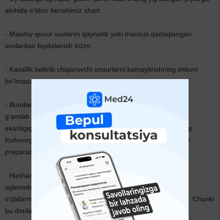
alohida e’tibor berishimiz shart.
- Maishiy quvur suvlarini qaynatib yoki maxsus qadoqlangan
suvlardan foydalanish lozim.
- Kasallik keltirib chiqaruvchi unsurlarni kamaytirishning imkoni
bo‘lmasa, ularga qarshi kerakli tadbirlar qo‘llash kerak.
- Bundan tashqari, maishiy kimyo vositalarini ko‘p sotib olib,
g‘amlab qo‘yish yaramaydi. Chunki idishning og‘zi mahkam
ekanligiga to‘la ishonch hosil qilib bo‘lmaydi. Ayniqsa, bu gap
fosfororganik birikmalar va uchuvchan moddalari bo‘ladigan
preparatlarga tegishli.
- Hasharotlarga qarshi ishlatiladigan, tarkibida xlorlangan
uglevodorodi bor patentlanmagan turli vosita va eritmalarni
o‘zbilarmonlik bilan ishlatadigan odamlar katta xato qiladilar. Chunki
bu dorilarning hidi ham og‘ir oqibatlarga olib kelishi mumkin.