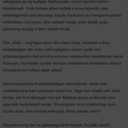
allergiyani qo‘zg‘aydigan bakteriyalar uchun sevimli makon
hisoblanadi. Yosh bolalar gilam ustida o‘ynayotganida yoki
emaklaganida ana shunday mayda hasharot va changlarni yutishi
ehtimoldan xoli emas. Shu sababli onalar yosh bolali uyda
gilamning tozaligi e’tibor berish kerak.
Xlor, ohak – sog‘liqqa zarar Shu bilan birga, tozalash uchun
ishlatiladigan xlor ham salomatligimiz uchun xavfli. Uni
ishlatayotganda iloji boricha maxsus niqoblardan foydalanish kerak.
Xususan, homilador ayollar bunday moddalarni ishlatishda ehtiyot
choralarini ko‘rishlari talab etiladi.
Suvni tozalashda foydalaniladigan achchiqtosh, ohak kabi
moddalarning ham sog‘liqqa zarari bor. Agar suv ohakli yoki xlorli
bo‘lsa, iste’mol qilmagan ma’qul. Maishiy quvur suvlaridan esa
qaynatib foydalanish kerak. Shuningdek, ko‘p miqdordagi xlorli
suvda dush olish tavsiya etilmaydi. Nima qilsam ekan?
Hayotimizning har bir jabhasiga kirib borgan, ko‘plab zararli