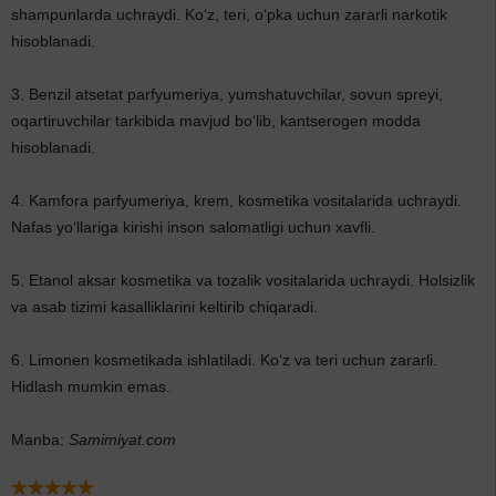
shampunlarda uchraydi. Ko‘z, teri, o‘pka uchun zararli narkotik
hisoblanadi.
3. Benzil atsetat parfyumeriya, yumshatuvchilar, sovun spreyi,
oqartiruvchilar tarkibida mavjud bo‘lib, kantserogen modda
hisoblanadi.
4. Kamfora parfyumeriya, krem, kosmetika vositalarida uchraydi.
Nafas yo‘llariga kirishi inson salomatligi uchun xavfli.
5. Etanol aksar kosmetika va tozalik vositalarida uchraydi. Holsizlik
va asab tizimi kasalliklarini keltirib chiqaradi.
6. Limonen kosmetikada ishlatiladi. Ko‘z va teri uchun zararli.
Hidlash mumkin emas.
Manba:
Samimiyat.com