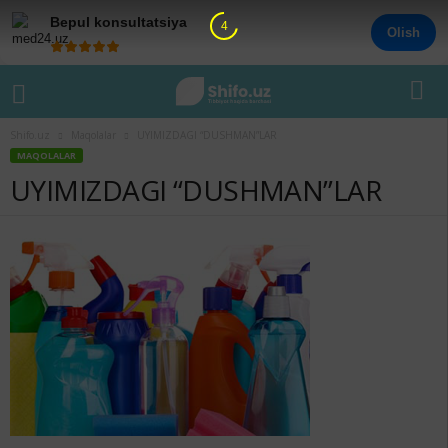
Bepul konsultatsiya
4
Olish
Shifo.uz
Maqolalar
UYIMIZDAGI “DUSHMAN”LAR
MAQOLALAR
UYIMIZDAGI “DUSHMAN”LAR