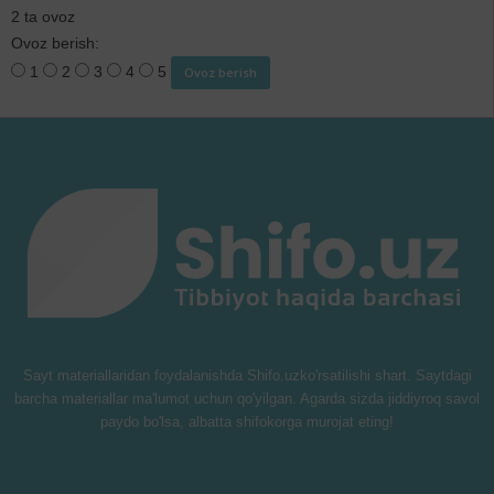
2 ta ovoz
Ovoz berish:
1
2
3
4
5
Sayt materiallaridan foydalanishda Shifo.uzko'rsatilishi shart. Saytdagi
barcha materiallar ma'lumot uchun qo'yilgan. Agarda sizda jiddiyroq savol
paydo bo'lsa, albatta shifokorga murojat eting!