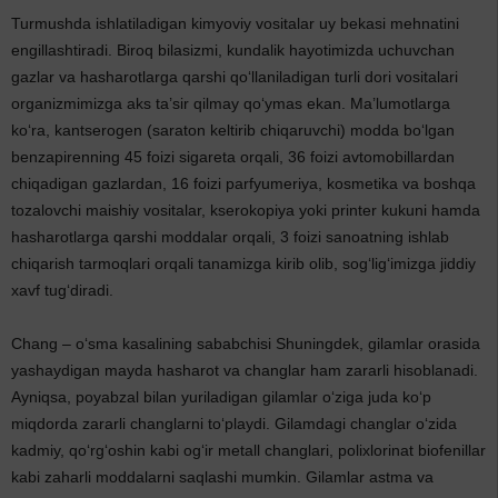
Turmushda ishlatiladigan kimyoviy vositalar uy bekasi mehnatini
engillashtiradi. Biroq bilasizmi, kundalik hayotimizda uchuvchan
gazlar va hasharotlarga qarshi qo‘llaniladigan turli dori vositalari
organizmimizga aks ta’sir qilmay qo‘ymas ekan. Ma’lumotlarga
ko‘ra, kantserogen (saraton keltirib chiqaruvchi) modda bo‘lgan
benzapirenning 45 foizi sigareta orqali, 36 foizi avtomobillardan
chiqadigan gazlardan, 16 foizi parfyumeriya, kosmetika va boshqa
tozalovchi maishiy vositalar, kserokopiya yoki printer kukuni hamda
hasharotlarga qarshi moddalar orqali, 3 foizi sanoatning ishlab
chiqarish tarmoqlari orqali tanamizga kirib olib, sog‘lig‘imizga jiddiy
xavf tug‘diradi.
Chang – o‘sma kasalining sababchisi Shuningdek, gilamlar orasida
yashaydigan mayda hasharot va changlar ham zararli hisoblanadi.
Ayniqsa, poyabzal bilan yuriladigan gilamlar o‘ziga juda ko‘p
miqdorda zararli changlarni to‘playdi. Gilamdagi changlar o‘zida
kadmiy, qo‘rg‘oshin kabi og‘ir metall changlari, polixlorinat biofenillar
kabi zaharli moddalarni saqlashi mumkin. Gilamlar astma va