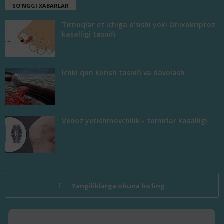
SO'NGGI XABARLAR
Tirnoqlar et ichiga o'sishi yoki Onixokriptoz
kasalligi tasnifi
Ichki qon ketish tasnifi va davolash
Venoz yetishmovchilik - tomirlar kasalligi
Yangiliklarga obuna bo'ling