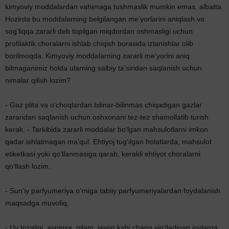
kimyoviy moddalardan vahimaga tushmaslik mumkin emas, albatta.
Hozirda bu moddalarning belgilangan me’yorlarini aniqlash va
sog‘liqqa zararli deb topilgan miqdordan oshmasligi uchun
profilaktik choralarni ishlab chiqish borasida izlanishlar olib
borilmoqda. Kimyoviy moddalarning zararli me’yorini aniq
bilmaganimiz holda ularning salbiy ta’siridan saqlanish uchun
nimalar qilish lozim?
- Gaz plita va o‘choqlardan bilinar-bilinmas chiqadigan gazlar
zararidan saqlanish uchun oshxonani tez-tez shamollatib turish
kerak. - Tarkibida zararli moddalar bo‘lgan mahsulotlarni imkon
qadar ishlatmagan ma’qul. Ehtiyoj tug‘ilgan holatlarda, mahsulot
etiketkasi yoki qo‘llanmasiga qarab, kerakli ehtiyot choralarni
qo‘llash lozim.
- Sun’iy parfyumeriya o‘rniga tabiiy parfyumeriyalardan foydalanish
maqsadga muvofiq.
- Uy tozaligi, ayniqsa, gilam, javon kabi chang yig‘iladigan joylarga