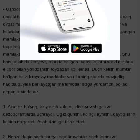
- Oshxona va uylarga zararli hashorotlarga qarshi dori
(insektitsid)larni sepish oldidan barcha idish-tovoqlar hamda oziq-
ovqat mahsulotlarining ustini yaxshilab yopib quyish, bolalar va
keksalar xonadan chiqib turishlari lozim. E’tibor bering! Rivojlangan
mamlakatlarda foydalanishga yaroqsiz deb topilgan yoki
taqiqlangan ko‘pgina kimyoviy moddalar rivojlanayotgan
mamlakatlarda hali ham keng ko‘lamda ishlatib kelinmoqda. Shu
bois tarkibida kimyoviy modda bo‘lgan mahsulotlarni xarid qilishda
e’tibor bilan yondoshish foydadan xoli emas. Duch kelish mumkin
bo‘lgan ba’zi kimyoviy moddalar va ularning qaerda mavjudligi
haqida quyida berilayotgan ma’lumotlar sizga yordamchi bo‘ladi,
degan umiddamiz:
1. Atseton bo‘yoq, kir yuvish kukuni, idish yuvish geli va
dezodorantlarda uchraydi. Og‘iz qurishi, ko‘ngil aynishi, qayt qilishni
keltirib chiqaradi. Asab tizimiga ta’sir etadi.
2. Benzaldegid soch spreyi, oqartiruvchilar, soch kremi va