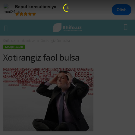
Bepul konsultatsiya
4
Olish
Shifo.uz
Maqolalar
Xotirangiz faol bulsa
MAQOLALAR
Xotirangiz faol bulsa