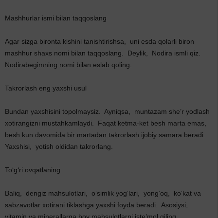
Mashhurlar ismi bilan taqqoslang
Agar sizga bironta kishini tanishtirishsa, uni esda qolarli biron
mashhur shaxs nomi bilan taqqoslang. Deylik, Nodira ismli qiz.
Nodirabegimning nomi bilan eslab qoling.
Takrorlash eng yaxshi usul
Bundan yaxshisini topolmaysiz. Ayniqsa, muntazam she’r yodlash
xotirangizni mustahkamlaydi. Faqat ketma-ket besh marta emas,
besh kun davomida bir martadan takrorlash ijobiy samara beradi.
Yaxshisi, yotish oldidan takrorlang.
To‘g‘ri ovqatlaning
Baliq, dengiz mahsulotlari, o‘simlik yog‘lari, yong‘oq, ko‘kat va
sabzavotlar xotirani tiklashga yaxshi foyda beradi. Asosiysi,
vitamin va minerallarga boy mahsulotlarni iste’mol qiling.