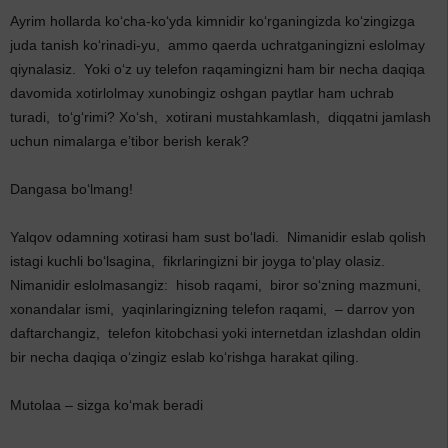
Ayrim hollarda ko‘cha‑ko‘yda kimnidir ko‘rganingizda ko‘zingizga
juda tanish ko‘rinadi‑yu, ammo qaerda uchratganingizni eslolmay
qiynalasiz. Yoki o‘z uy telefon raqamingizni ham bir necha daqiqa
davomida xotirlolmay xunobingiz oshgan paytlar ham uchrab
turadi, to‘g‘rimi? Xo‘sh, xotirani mustahkamlash, diqqatni jamlash
uchun nimalarga e’tibor berish kerak?
Dangasa bo‘lmang!
Yalqov odamning xotirasi ham sust bo‘ladi. Nimanidir eslab qolish
istagi kuchli bo‘lsagina, fikrlaringizni bir joyga to‘play olasiz.
Nimanidir eslolmasangiz: hisob raqami, biror so‘zning mazmuni,
xonandalar ismi, yaqinlaringizning telefon raqami, – darrov yon
daftarchangiz, telefon kitobchasi yoki internetdan izlashdan oldin
bir necha daqiqa o‘zingiz eslab ko‘rishga harakat qiling.
Mutolaa – sizga ko‘mak beradi