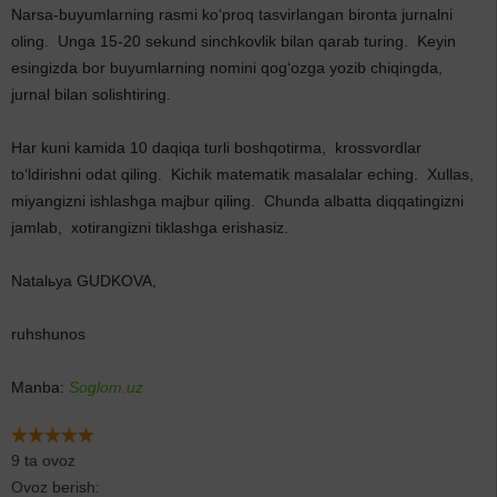
Narsa‑buyumlarning rasmi ko‘proq tasvirlangan bironta jurnalni
oling. Unga 15‑20 sekund sinchkovlik bilan qarab turing. Keyin
esingizda bor buyumlarning nomini qog‘ozga yozib chiqingda,
jurnal bilan solishtiring.
Har kuni kamida 10 daqiqa turli boshqotirma, krossvordlar
to‘ldirishni odat qiling. Kichik matematik masalalar eching. Xullas,
miyangizni ishlashga majbur qiling. Chunda albatta diqqatingizni
jamlab, xotirangizni tiklashga erishasiz.
Natalьya GUDKOVA,
ruhshunos
Manba:
Soglom.uz
9 ta ovoz
Ovoz berish: