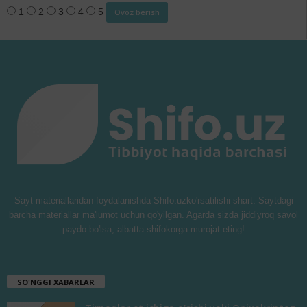
1
2
3
4
5
Sayt materiallaridan foydalanishda Shifo.uzko'rsatilishi shart. Saytdagi
barcha materiallar ma'lumot uchun qo'yilgan. Agarda sizda jiddiyroq savol
paydo bo'lsa, albatta shifokorga murojat eting!
SO'NGGI XABARLAR