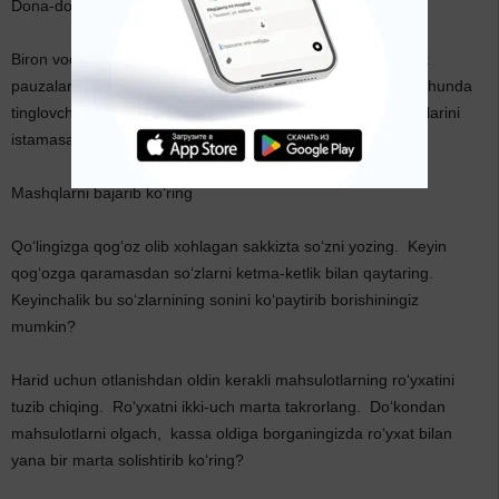
Dona‑dona qilib gapiring
Biron voqea yoki yangilikni so‘zlab berayotganingizda kichik
pauzalar bilan (3 soniya me’yorida) obrazli qilib gapiring. Chunda
tinglovchining yodida yaxshi qoladi. Aksincha, eslab qolishlarini
istamasangiz, tez‑tez gapiring.
Mashqlarni bajarib ko‘ring
Qo‘lingizga qog‘oz olib xohlagan sakkizta so‘zni yozing. Keyin
qog‘ozga qaramasdan so‘zlarni ketma-ketlik bilan qaytaring.
Keyinchalik bu so‘zlarnining sonini ko‘paytirib borishiningiz
mumkin?
Harid uchun otlanishdan oldin kerakli mahsulotlarning ro‘yxatini
tuzib chiqing. Ro‘yxatni ikki‑uch marta takrorlang. Do‘kondan
mahsulotlarni olgach, kassa oldiga borganingizda ro‘yxat bilan
yana bir marta solishtirib ko‘ring?