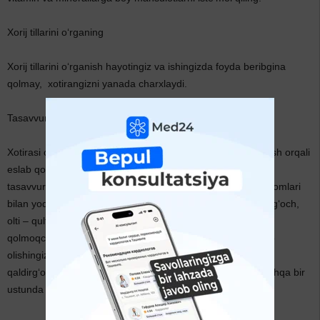
Xorij tillarini o‘rganing
Xorij tillarini o‘rganish hayotingiz va ishingizda foyda beribgina
qolmay, xotirangizni yanada charxlaydi.
Tasavvur qiling
Xotirasi o‘tkir kishilarning ko‘pchiligi voqealarni tasavvur qilish orqali
eslab qolishadi. Deylik ular raqamlarni hayvonlar timsolida
tasavvur qilishadi. Yoki o‘simliklar, jonsiz predmetlarning nomlari
bilan yodlab qolishadi. Masalan? ikki – laylak, bir – simyog‘och,
olti – qulf va boshqalar. 333-18-10 telefon raqamini eslab
qolmoqchisiz? Ushbu raqamlar bilan biron voqea ham tuzib
olishingiz mumkin. Siz ham bir harakat qilib ko‘ring. Uchta
qaldirg‘och ustunga qo‘nib, laylakni kuzatishdi. U ham boshqa bir
ustunda o‘tirib, yon-atrofiga nazar solayotgan edi.