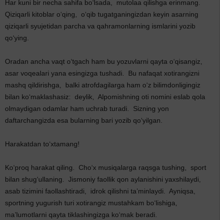
Har kuni bir necha sahifa bo‘lsada, mutolaa qilishga erinmang.
Qiziqarli kitoblar o‘qing, o‘qib tugatganingizdan keyin asarning
qiziqarli syujetidan parcha va qahramonlarning ismlarini yozib
qo‘ying.
Oradan ancha vaqt o‘tgach ham bu yozuvlarni qayta o‘qisangiz,
asar voqealari yana esingizga tushadi. Bu nafaqat xotirangizni
mashq qildirishga, balki atrofdagilarga ham o‘z bilimdonligingiz
bilan ko‘maklashasiz: deylik, Alpomishning oti nomini eslab qola
olmaydigan odamlar ham uchrab turadi. Sizning yon
daftarchangizda esa bularning bari yozib qo‘yilgan.
Harakatdan to‘xtamang!
Ko‘proq harakat qiling. Cho‘x musiqalarga raqsga tushing, sport
bilan shug‘ullaning. Jismoniy faollik qon aylanishini yaxshilaydi,
asab tizimini faollashtiradi, idrok qilishni ta’minlaydi. Ayniqsa,
sportning yugurish turi xotirangiz mustahkam bo‘lishiga,
ma’lumotlarni qayta tiklashingizga ko‘mak beradi.