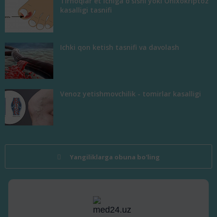
Tirnoqlar et ichiga o'sishi yoki Onixokriptoz
kasalligi tasnifi
Ichki qon ketish tasnifi va davolash
Venoz yetishmovchilik - tomirlar kasalligi
Yangiliklarga obuna bo'ling