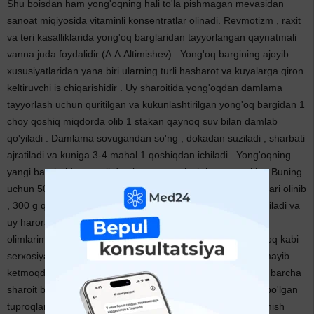
Shu boisdan ham yong'oqning hali to'la pishmagan mevasidan
sanoat miqiyosida vitaminli konsentratlar olinadi. Revmotizm , raxit
va teri kasalliklarida yong'oq barglaridan tayyorlangan qaynatmali
vanna juda foydalidir (A.A.Altimishev) . Yong'oq bargining ajoyib
xususiyatlaridan yana biri ularning turli hasharot va kuyalarga qiron
keltiruvchi is chiqarishidir . Uy sharoitida yong'oqdan damlama
tayyorlash uchun quritilgan va kukunlashtirilgan yong'oq bargidan 1
choy qoshiq miqdorda olib 1 stakan qaynoq suv bilan damlab
qo'yiladi . Damlama sovugandan so'ng , dokadan suziladi , sharbati
ajratiladi va kuniga 3-4 mahal 1 qoshiqdan ichiladi . Yong'oqning
yangi barglaridan moyli damlama tayyorlash ham mumkin . Buning
uchun 50-80 g miqdorda maydalangan yangi yong'oq barglari olinib
, 300 g qizdirilib sovutilgan kumgaboqar moyi bilan aralshtiriladi va
uy haroratida 20 kun damlab qo'yiladi . Tabiatshunos
olimlarimizning keltirgan ma`lumotlariga qaraganda , yong'oq kabi
serxosiyat daraxtlar keyingi vaqtlarda sezilarli darajada kamayib
ketmoqda . Respublkamizda yong'oqzorlarni ko'paytirishga barcha
sharoit bor . yong'oq anchagina beor o'simlik : nam yetarli bo'lgan
tuproqlarda yaxshi o'sadi , sovuqqa chidamli . Uning rivojlanish