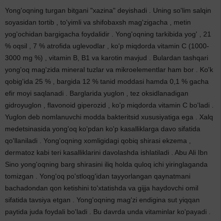
Yong'oqning turgan bitgani "xazina" deyishadi . Uning so'lim salqin
soyasidan tortib , to'yimli va shifobaxsh mag'zigacha , metin
yog'ochidan bargigacha foydalidir . Yong'oqning tarkibida yog' , 21
% oqsil , 7 % atrofida uglevodlar , ko'p miqdorda vitamin C (1000-
3000 mg %) , vitamin B, B1 va karotin mavjud . Bulardan tashqari
yong'oq mag'zida mineral tuzlar va mikroelementlar ham bor . Ko'k
qobig'ida 25 % , bargida 12 % tanid moddasi hamda 0,1 % gacha
efir moyi saqlanadi . Barglarida yuglon , tez oksidlanadigan
gidroyuglon , flavonoid giperozid , ko'p miqdorda vitamin C bo'ladi .
Yuglon deb nomlanuvchi modda bakteritsid xususiyatiga ega . Xalq
medetsinasida yong'oq ko'pdan ko'p kasalliklarga davo sifatida
qo'llaniladi . Yong'oqning xomligidagi qobiq shirasi ekzema ,
dermatoz kabi teri kasalliklarini davolashda ishlatiladi . Abu Ali Ibn
Sino yong'oqning barg shirasini iliq holda quloq ichi yiringlaganda
tomizgan . Yong'oq po'stloqg'idan tayyorlangan qaynatmani
bachadondan qon ketishini to'xtatishda va gijja haydovchi omil
sifatida tavsiya etgan . Yong'oqning mag'zi endigina sut yiqqan
paytida juda foydali bo'ladi . Bu davrda unda vitaminlar ko'payadi .