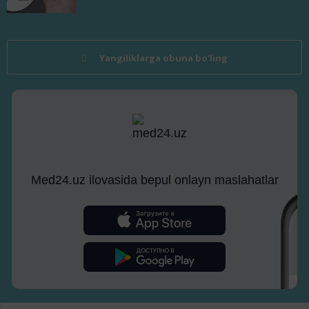
Yangiliklarga obuna bo'ling
Med24.uz ilovasida bepul onlayn maslahatlar