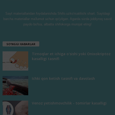
Sayt materiallaridan foydalanishda Shifo.uzko'rsatilishi shart. Saytdagi
barcha materiallar ma'lumot uchun qo'yilgan. Agarda sizda jiddiyroq savol
paydo bo'lsa, albatta shifokorga murojat eting!
SO'NGGI XABARLAR
Tirnoqlar et ichiga o'sishi yoki Onixokriptoz
kasalligi tasnifi
Ichki qon ketish tasnifi va davolash
Venoz yetishmovchilik - tomirlar kasalligi