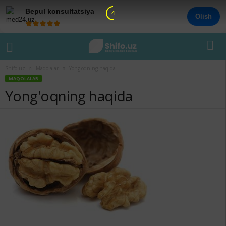
Bepul konsultatsiya
4
Olish
Shifo.uz
Maqolalar
Yong'oqning haqida
MAQOLALAR
Yong'oqning haqida