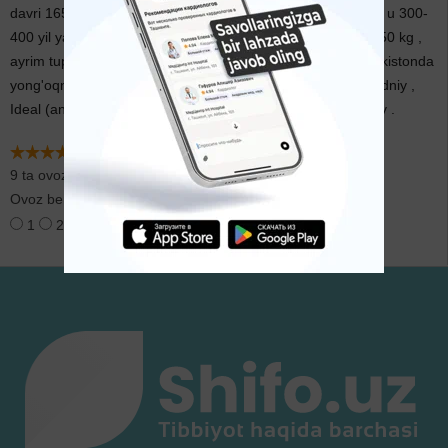
davri 165-210 kun . Daraxt umrboqiyligi bilan ajralib turadi : u 300-
400 yil yashaydi . Hosilga kirgan yong'oq daraxtidan 100-150 kg ,
ayrim tuplaridan 500 kg gacha hosil yig'ish mumkin . O'zbekistonda
yong'oqning quyidagi navlari o'stiriladi : Gvardeyskiy , Gibridniy ,
Ideal (antiqa) , O'zbekistonning ertagi yong'og'i , Yubeleyniy .
9 ta ovoz
Ovoz berish:
1
2
3
4
5