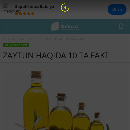
Bepul konsultatsiya
4
Olish
Shifo.uz
Xalq Tabobati
ZAYTUN HAQIDA 10 TA FAKT
XALQ TABOBATI
ZAYTUN HAQIDA 10 TA FAKT