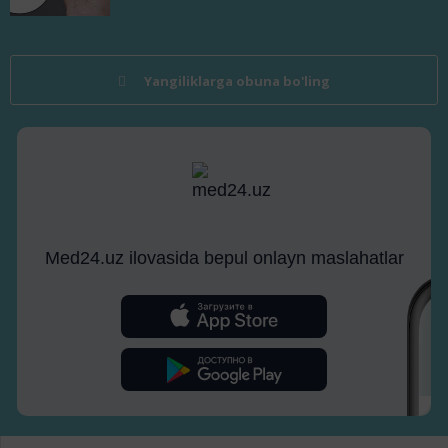
Yangiliklarga obuna bo'ling
Med24.uz ilovasida bepul onlayn maslahatlar