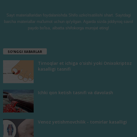
Sayt materiallaridan foydalanishda Shifo.uzko'rsatilishi shart. Saytdagi
barcha materiallar ma'lumot uchun qo'yilgan. Agarda sizda jiddiyroq savol
paydo bo'lsa, albatta shifokorga murojat eting!
SO'NGGI XABARLAR
Tirnoqlar et ichiga o'sishi yoki Onixokriptoz
kasalligi tasnifi
Ichki qon ketish tasnifi va davolash
Venoz yetishmovchilik - tomirlar kasalligi