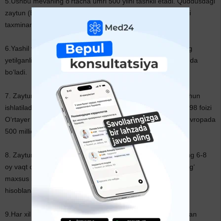
5.Ushbu mevaning o‘rtacha umri 500 yilni tashkil etadi. Quddusdagi
zaytun (Eleon) tog‘idagi zaytun daraxtlarining o‘rtacha yoshi
taxminan 200 yil, deb hisoblanadi.
6.Yashil va qora zaytunlar orasidagi yagona farq bu ularning
yetilganlik darajasidadir. Yetilgan zaytun mevalari qora rangda
bo‘ladi.
7. Zaytun hosilining 90 foizi zaytun yog‘i ishlab chiqarish uchun
ishlatiladi va deyarli uni o‘stirish uchun ajratilgan yerlarning 98 foizi
O‘rtayer Dengizi hududida joylashgan. Umumiy hisobda, Yevropada
500 millionga yaqin zaytun daraxtlari bor.
8. Zaytun mevasi marto yida gullash vaqti tugaganidan so‘ng 6-8
oy vaqt o‘tgach, noyabr oylarida teriladi. Shuningdek, bu yog‘
maxsus ishlovsiz iste’mol qilsa bo‘ladigan yagona yog‘ turi
hisoblanadi.
9.Har xil davlatlarda zaytunni qayta ishlash turli xil yo‘llar bilan