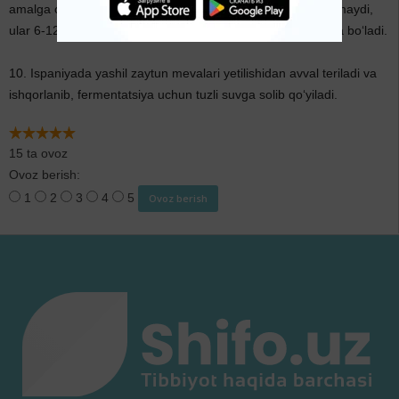
amalga oshiriladi. Yunonistonda zaytun mevalari ishqorlanmaydi,
ular 6-12 oyga tuzlanadi. Bunda ular juda kuchli ta’mga ega bo‘ladi.
10. Ispaniyada yashil zaytun mevalari yetilishidan avval teriladi va
ishqorlanib, fermentatsiya uchun tuzli suvga solib qo‘yiladi.
15 ta ovoz
Ovoz berish:
1
2
3
4
5