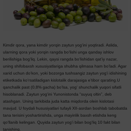
Kimdir qora, yana kimdir yorqin zaytun yog‘ini yoqtiradi. Aslida,
ularning qora yoki yorqin rangda bo‘lishi unga qanday ishlov
berilishiga bog‘liq. Lekin, qaysi rangda bo‘lishidan qat’iy nazar,
uning shifobaxsh xususiyatlariga shubha qilmasa ham bo‘ladi. Agar
xarid uchun do‘kon, yoki bozorga tushsangiz zaytun yog‘i idishining
etiketkada ko‘rsatiladigan kislotalik darajasiga e’tibor qarating.U
qanchalik past (0,8% gacha) bo‘lsa, yog‘ shunchalik yuqori sifatli
hisoblanadi. Zaytun yog‘ini Yunonistonda “suyuq oltin”, deb
atashgan. Uning tarkibida juda katta miqdorda olein kislotasi
mavjud. U foydali hususiyatlari tufayli XII-asrdan boshlab tabobatda
tana terisini yoshartirishda, unga mayinlik baxsh etishda keng
qo‘llanib kelingan. Quyida zaytun yog‘i bilan bog‘liq 10 fakt bilan
tanishing.