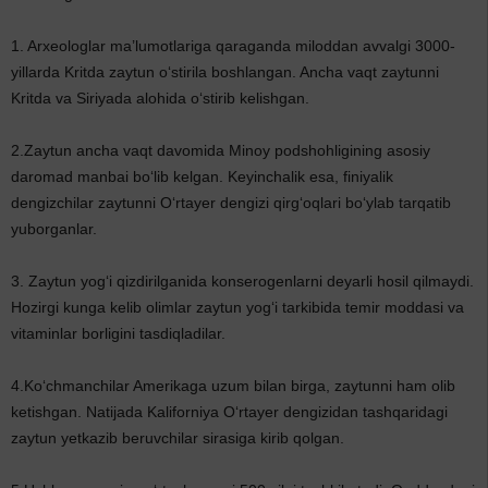
1. Arxeologlar ma’lumotlariga qaraganda miloddan avvalgi 3000-
yillarda Kritda zaytun o‘stirila boshlangan. Ancha vaqt zaytunni
Kritda va Siriyada alohida o‘stirib kelishgan.
2.Zaytun ancha vaqt davomida Minoy podshohligining asosiy
daromad manbai bo‘lib kelgan. Keyinchalik esa, finiyalik
dengizchilar zaytunni O‘rtayer dengizi qirg‘oqlari bo‘ylab tarqatib
yuborganlar.
3. Zaytun yog‘i qizdirilganida konserogenlarni deyarli hosil qilmaydi.
Hozirgi kunga kelib olimlar zaytun yog‘i tarkibida temir moddasi va
vitaminlar borligini tasdiqladilar.
4.Ko‘chmanchilar Amerikaga uzum bilan birga, zaytunni ham olib
ketishgan. Natijada Kaliforniya O‘rtayer dengizidan tashqaridagi
zaytun yetkazib beruvchilar sirasiga kirib qolgan.