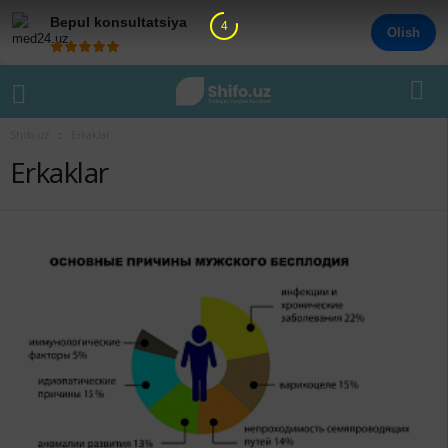
Bepul konsultatsiya
3
Olish
Shifo.uz
Erkaklar
Erkaklar