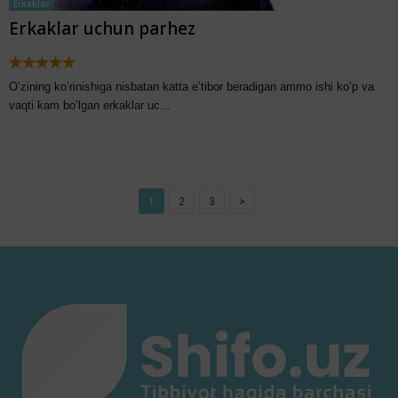
Erkaklar
Erkaklar uchun parhez
O’zining ko’rinishiga nisbatan katta e’tibor beradigan ammo ishi ko’p va
vaqti kam bo’lgan erkaklar uc...
1
2
3
>