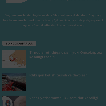
Sayt materiallaridan foydalanishda Shifo.uzko'rsatilishi shart. Saytdagi
barcha materiallar ma'lumot uchun qo'yilgan. Agarda sizda jiddiyroq savol
paydo bo'lsa, albatta shifokorga murojat eting!
SO'NGGI XABARLAR
Tirnoqlar et ichiga o'sishi yoki Onixokriptoz
kasalligi tasnifi
Ichki qon ketish tasnifi va davolash
Venoz yetishmovchilik - tomirlar kasalligi