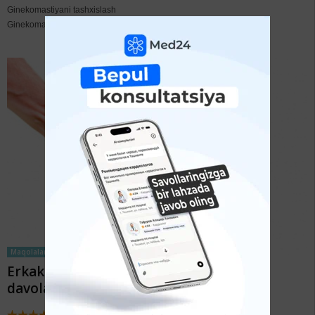
Ginekomastiyani tashxislash
Ginekomastiya alomat...
Maqolalar
Erkaklarda jinsiy ojizlik sabablari va uni
davolash