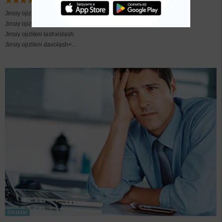
Jinsiy ojizlik ta’rifi
Jinsiy ojizlik alomatlari va sabablari
Jinsiy ojizlikni tashxislash
Jinsiy ojizlikni davolash<...
Erkaklar