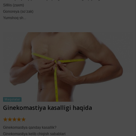
Sifilis (zaxm)
Gonoreya (so’zak)
Yumshoq sh...
Maqolalar
Ginekomastiya kasalligi haqida
Ginekomastiya qanday kasallik?
Ginekomastiya kelib chiqish sabablari