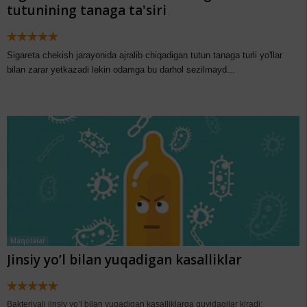
tutunining tanaga ta'siri
Sigareta chekish jarayonida ajralib chiqadigan tutun tanaga turli yo'llar
bilan zarar yetkazadi lekin odamga bu darhol sezilmayd...
Maqolalar
Jinsiy yo’l bilan yuqadigan kasalliklar
Bakteriyali jinsiy yo’l bilan yuqadigan kasalliklarga quyidagilar kiradi: