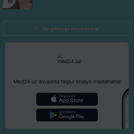
Yangiliklarga obuna bo'ling
Med24.uz ilovasida bepul onlayn maslahatlar