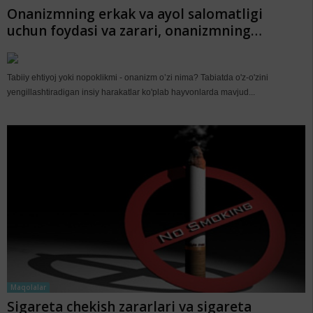
Onanizmning erkak va ayol salomatligi
uchun foydasi va zarari, onanizmning
sabablari
Tabiiy ehtiyoj yoki nopoklikmi - onanizm o’zi nima? Tabiatda o'z-o'zini
yengillashtiradigan insiy harakatlar ko'plab hayvonlarda mavjud...
Maqolalar
Sigareta chekish zararlari va sigareta