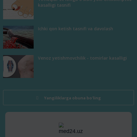
kasalligi tasnifi
Ichki qon ketish tasnifi va davolash
Venoz yetishmovchilik - tomirlar kasalligi
Yangiliklarga obuna bo'ling