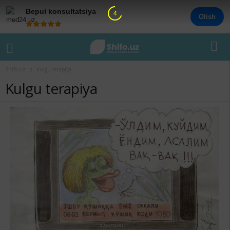
Bepul konsultatsiya
3
Olish
Shifo.uz
Kulgu terapiya
Kulgu terapiya