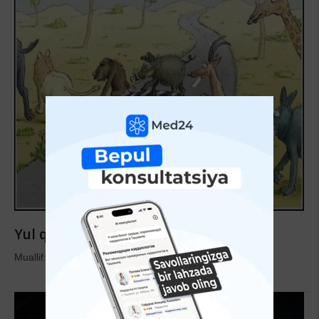
Yul qoidasi umr foidasi
Muallif: Shifo.uz