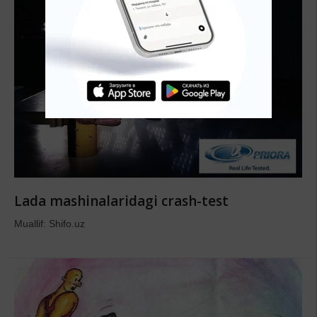
Lada mashinalaridagi crash-test
Muallif: Shifo.uz