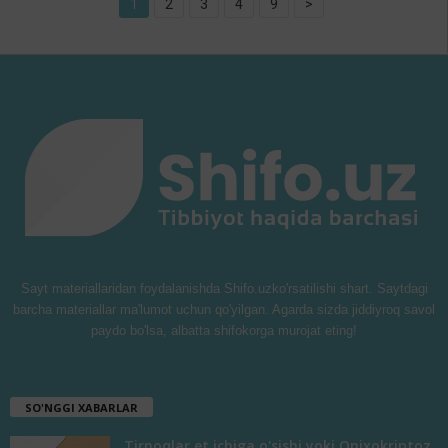
1
2
3
4
9
>
Sayt materiallaridan foydalanishda Shifo.uzko'rsatilishi shart. Saytdagi
barcha materiallar ma'lumot uchun qo'yilgan. Agarda sizda jiddiyroq savol
paydo bo'lsa, albatta shifokorga murojat eting!
SO'NGGI XABARLAR
Tirnoqlar et ichiga o'sishi yoki Onixokriptoz