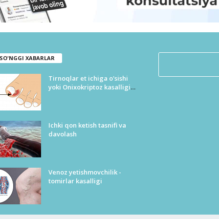
SO'NGGI XABARLAR
Tirnoqlar et ichiga o'sishi
yoki Onixokriptoz kasalligi
tasnifi
Ichki qon ketish tasnifi va
davolash
Venoz yetishmovchilik -
tomirlar kasalligi