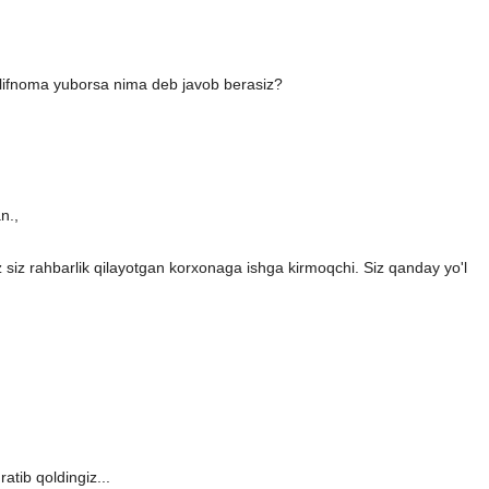
taklifnoma yuborsa nima deb javob berasiz?
n.,
z siz rahbarlik qilayotgan korxonaga ishga kirmoqchi. Siz qanday yo'l
tib qoldingiz...