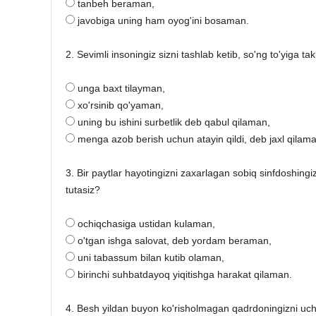
tanbeh beraman,
javobiga uning ham oyog'ini bosaman.
2. Sevimli insoningiz sizni tashlab ketib, so'ng to'yiga 
unga baxt tilayman,
xo'rsinib qo'yaman,
uning bu ishini surbetlik deb qabul qilaman,
menga azob berish uchun atayin qildi, deb jaxl qilama
3. Bir paytlar hayotingizni zaxarlagan sobiq sinfdoshingi
tutasiz?
ochiqchasiga ustidan kulaman,
o'tgan ishga salovat, deb yordam beraman,
uni tabassum bilan kutib olaman,
birinchi suhbatdayoq yiqitishga harakat qilaman.
4. Besh yildan buyon ko'risholmagan qadrdoningizni uchra