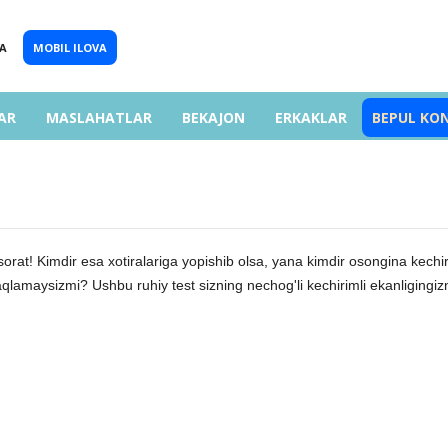
A
MOBIL ILOVA
AR
MASLAHATLAR
BEKAJON
ERKAKLAR
BEPUL KO
jasorat! Kimdir esa xotiralariga yopishib olsa, yana kimdir osongina kechi
aqlamaysizmi? Ushbu ruhiy test sizning nechog'li kechirimli ekanligingiz