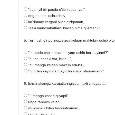
"besh yil bir pasda o'tib ketibdi-ya!",
eng muhimi uchrashuv,
ko'rinmay ketgani bilan qiziqaman,
"eski munosabatlarni kavlab nima qilaman?"
5. Turmush o'rtog'ingiz sizga kelgan maktubni ochib o'qi
"mabodo cho'ntaklarimniyam ochib bermayinmi?"
"bu shunchaki xat, lekin...",
"bu menga kelgan maktub edi-ku",
"bundan keyin qanday qilib sizga ishonaman?"
6. Ishsiz akangiz xarajatlaringizdan jaxli chiqyapti...
"u menga xasad qilyapti",
unga rahmim keladi,
muloyimlik bilan tushuntiraman,
portlab ketaman.