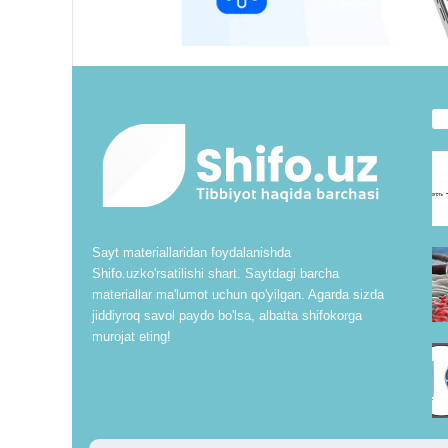
Sayt materiallaridan foydalanishda
Shifo.uzko'rsatilishi shart. Saytdagi barcha
materiallar ma'lumot uchun qo'yilgan. Agarda sizda
jiddiyroq savol paydo bo'lsa, albatta shifokorga
murojat eting!