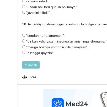
rahmim keladi,
"undan hali beri qutulib bo'lmaydi",
"jazosini olibdi!".
10. Ashaddiy dushmaningizga aytmoqchi bo'lgan gaplari
"sendan nafratlanaman!",
"bir kun kelib yaxshi insonga aylanishinga ishonaman
"menga boshqa yomonlik qila olmaysan",
"o'zingga qaytsin!".
2244