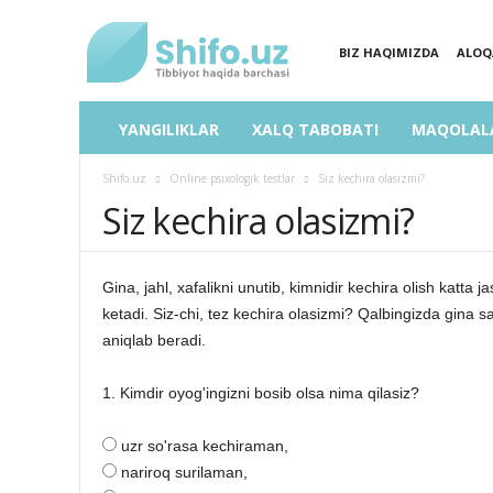
BIZ HAQIMIZDA
ALOQ
SHIFO.UZ
YANGILIKLAR
XALQ TABOBATI
MAQOLAL
Shifo.uz
Online psixologik testlar
Siz kechira olasizmi?
Siz kechira olasizmi?
Gina, jahl, xafalikni unutib, kimnidir kechira olish katta 
ketadi. Siz-chi, tez kechira olasizmi? Qalbingizda gina s
aniqlab beradi.
1. Kimdir oyog'ingizni bosib olsa nima qilasiz?
uzr so'rasa kechiraman,
nariroq surilaman,