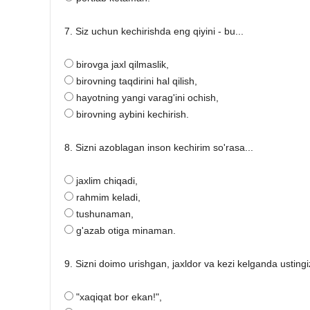
7. Siz uchun kechirishda eng qiyini - bu...
birovga jaxl qilmaslik,
birovning taqdirini hal qilish,
hayotning yangi varag'ini ochish,
birovning aybini kechirish.
8. Sizni azoblagan inson kechirim so'rasa...
jaxlim chiqadi,
rahmim keladi,
tushunaman,
g'azab otiga minaman.
9. Sizni doimo urishgan, jaxldor va kezi kelganda usting
"xaqiqat bor ekan!",