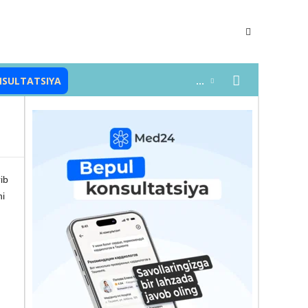
NSULTATSIYA
...
rib
ni